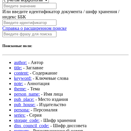
Или введите идентификатор документа / шифр хранения /
индекс ББК
Справка о расширенном поиске
Поисковые поля:
author:
- Автор
title:
- Заглавие
content:
- Содержание
keyword:
- Ключевые слова
note:
- Аннотация
theme:
- Тема
person_name:
- Имя лица
pub_place:
- Место издания
pub_house:
- Издательство
persona:
- Персоналия
series:
- Серия
storage_code:
- Шифр хранения
diss_council_code:
- Шифр диссовета
regnum:
- Регистрационный номер