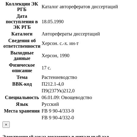
Коллекции ЭК
Каталог авторефератов диссертаций
РГБ
Дата
поступления в
18.05.1990
ЭК РГБ
Каталоги
Авторефераты диссертаций
Сведения об
Херсон. с.-х. ин-т
ответственности
Выходные
Херсон, 1990
данные
Физическое
17 с.
описание
Тема
Растениеводство
BBK-код
П212.1-4,0
П9(237Ук)212,0
Специальность
06.01.09: Овощеводство
Язык
Русский
Места хранения
FB 9 90-4/333-9
FB 9 90-4/332-0
×
Электронный заказ документа в читальный зал