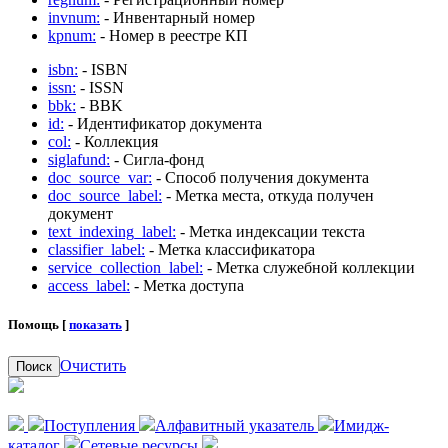
invnum:
- Инвентарный номер
kpnum:
- Номер в реестре КП
isbn:
- ISBN
issn:
- ISSN
bbk:
- BBK
id:
- Идентификатор документа
col:
- Коллекция
siglafund:
- Сигла-фонд
doc_source_var:
- Способ получения документа
doc_source_label:
- Метка места, откуда получен
документ
text_indexing_label:
- Метка индексации текста
classifier_label:
- Метка классификатора
service_collection_label:
- Метка служебной коллекции
access_label:
- Метка доступа
Помощь [
показать
]
Очистить
Поиск
Поступления
Алфавитный указатель
Имидж-
каталог
Сетевые ресурсы