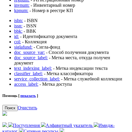
invnum:
- Инвентарный номер
kpnum:
- Номер в реестре КП
isbn:
- ISBN
issn:
- ISSN
bbk:
- BBK
id:
- Идентификатор документа
col:
- Коллекция
siglafund:
- Сигла-фонд
doc_source_var:
- Способ получения документа
doc_source_label:
- Метка места, откуда получен
документ
text_indexing_label:
- Метка индексации текста
classifier_label:
- Метка классификатора
service_collection_label:
- Метка служебной коллекции
access_label:
- Метка доступа
Помощь [
показать
]
Очистить
Поиск
Поступления
Алфавитный указатель
Имидж-
каталог
Сетевые ресурсы