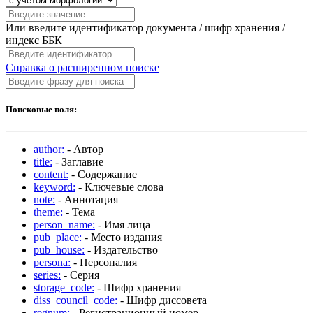
Или введите идентификатор документа / шифр хранения /
индекс ББК
Справка о расширенном поиске
Поисковые поля:
author:
- Автор
title:
- Заглавие
content:
- Содержание
keyword:
- Ключевые слова
note:
- Аннотация
theme:
- Тема
person_name:
- Имя лица
pub_place:
- Место издания
pub_house:
- Издательство
persona:
- Персоналия
series:
- Серия
storage_code:
- Шифр хранения
diss_council_code:
- Шифр диссовета
regnum:
- Регистрационный номер