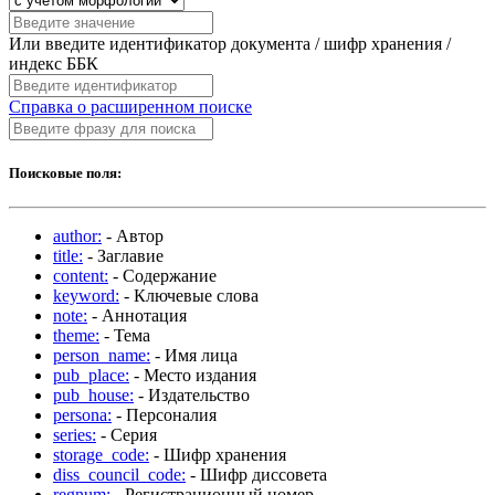
Или введите идентификатор документа / шифр хранения /
индекс ББК
Справка о расширенном поиске
Поисковые поля:
author:
- Автор
title:
- Заглавие
content:
- Содержание
keyword:
- Ключевые слова
note:
- Аннотация
theme:
- Тема
person_name:
- Имя лица
pub_place:
- Место издания
pub_house:
- Издательство
persona:
- Персоналия
series:
- Серия
storage_code:
- Шифр хранения
diss_council_code:
- Шифр диссовета
regnum:
- Регистрационный номер