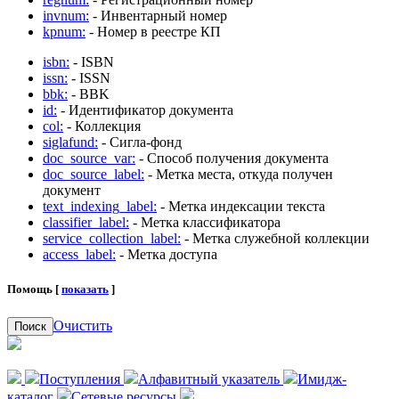
invnum:
- Инвентарный номер
kpnum:
- Номер в реестре КП
isbn:
- ISBN
issn:
- ISSN
bbk:
- BBK
id:
- Идентификатор документа
col:
- Коллекция
siglafund:
- Сигла-фонд
doc_source_var:
- Способ получения документа
doc_source_label:
- Метка места, откуда получен
документ
text_indexing_label:
- Метка индексации текста
classifier_label:
- Метка классификатора
service_collection_label:
- Метка служебной коллекции
access_label:
- Метка доступа
Помощь [
показать
]
Очистить
Поиск
Поступления
Алфавитный указатель
Имидж-
каталог
Сетевые ресурсы