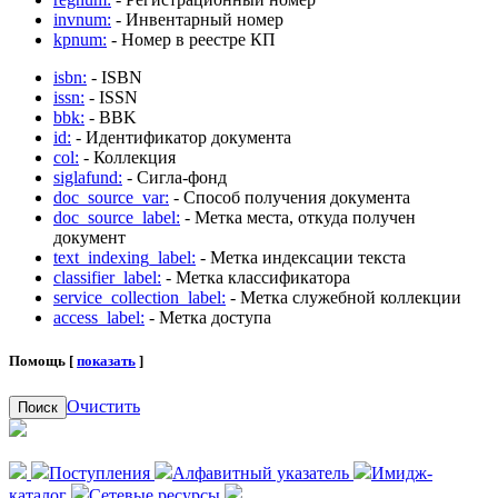
invnum:
- Инвентарный номер
kpnum:
- Номер в реестре КП
isbn:
- ISBN
issn:
- ISSN
bbk:
- BBK
id:
- Идентификатор документа
col:
- Коллекция
siglafund:
- Сигла-фонд
doc_source_var:
- Способ получения документа
doc_source_label:
- Метка места, откуда получен
документ
text_indexing_label:
- Метка индексации текста
classifier_label:
- Метка классификатора
service_collection_label:
- Метка служебной коллекции
access_label:
- Метка доступа
Помощь [
показать
]
Очистить
Поиск
Поступления
Алфавитный указатель
Имидж-
каталог
Сетевые ресурсы