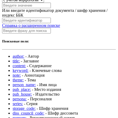
Или введите идентификатор документа / шифр хранения /
индекс ББК
Справка о расширенном поиске
Поисковые поля:
author:
- Автор
title:
- Заглавие
content:
- Содержание
keyword:
- Ключевые слова
note:
- Аннотация
theme:
- Тема
person_name:
- Имя лица
pub_place:
- Место издания
pub_house:
- Издательство
persona:
- Персоналия
series:
- Серия
storage_code:
- Шифр хранения
diss_council_code:
- Шифр диссовета
regnum:
- Регистрационный номер