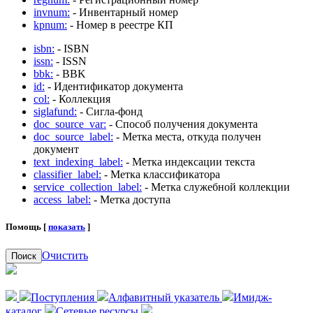
invnum:
- Инвентарный номер
kpnum:
- Номер в реестре КП
isbn:
- ISBN
issn:
- ISSN
bbk:
- BBK
id:
- Идентификатор документа
col:
- Коллекция
siglafund:
- Сигла-фонд
doc_source_var:
- Способ получения документа
doc_source_label:
- Метка места, откуда получен
документ
text_indexing_label:
- Метка индексации текста
classifier_label:
- Метка классификатора
service_collection_label:
- Метка служебной коллекции
access_label:
- Метка доступа
Помощь [
показать
]
Очистить
Поиск
Поступления
Алфавитный указатель
Имидж-
каталог
Сетевые ресурсы