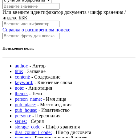
Или введите идентификатор документа / шифр хранения /
индекс ББК
Справка о расширенном поиске
Поисковые поля:
author:
- Автор
title:
- Заглавие
content:
- Содержание
keyword:
- Ключевые слова
note:
- Аннотация
theme:
- Тема
person_name:
- Имя лица
pub_place:
- Место издания
pub_house:
- Издательство
persona:
- Персоналия
series:
- Серия
storage_code:
- Шифр хранения
diss_council_code:
- Шифр диссовета
regnum:
- Регистрационный номер