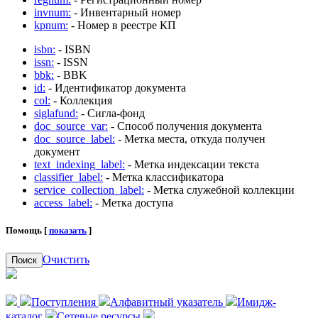
invnum:
- Инвентарный номер
kpnum:
- Номер в реестре КП
isbn:
- ISBN
issn:
- ISSN
bbk:
- BBK
id:
- Идентификатор документа
col:
- Коллекция
siglafund:
- Сигла-фонд
doc_source_var:
- Способ получения документа
doc_source_label:
- Метка места, откуда получен
документ
text_indexing_label:
- Метка индексации текста
classifier_label:
- Метка классификатора
service_collection_label:
- Метка служебной коллекции
access_label:
- Метка доступа
Помощь [
показать
]
Очистить
Поиск
Поступления
Алфавитный указатель
Имидж-
каталог
Сетевые ресурсы