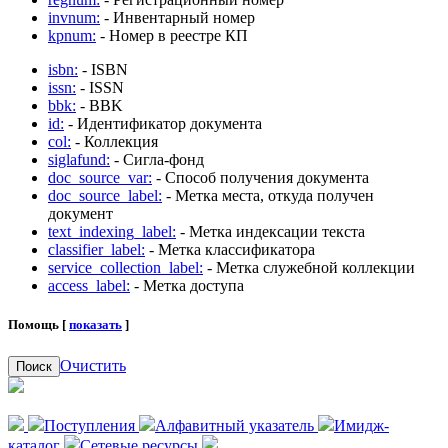
invnum:
- Инвентарный номер
kpnum:
- Номер в реестре КП
isbn:
- ISBN
issn:
- ISSN
bbk:
- BBK
id:
- Идентификатор документа
col:
- Коллекция
siglafund:
- Сигла-фонд
doc_source_var:
- Способ получения документа
doc_source_label:
- Метка места, откуда получен
документ
text_indexing_label:
- Метка индексации текста
classifier_label:
- Метка классификатора
service_collection_label:
- Метка служебной коллекции
access_label:
- Метка доступа
Помощь [
показать
]
Очистить
Поиск
Поступления
Алфавитный указатель
Имидж-
каталог
Сетевые ресурсы