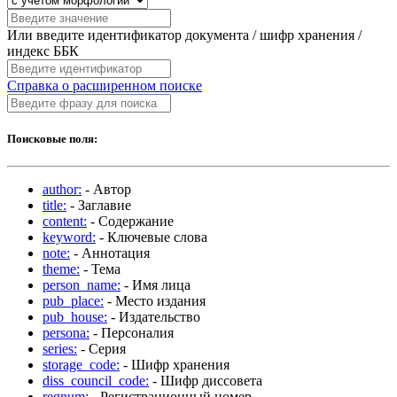
Или введите идентификатор документа / шифр хранения /
индекс ББК
Справка о расширенном поиске
Поисковые поля:
author:
- Автор
title:
- Заглавие
content:
- Содержание
keyword:
- Ключевые слова
note:
- Аннотация
theme:
- Тема
person_name:
- Имя лица
pub_place:
- Место издания
pub_house:
- Издательство
persona:
- Персоналия
series:
- Серия
storage_code:
- Шифр хранения
diss_council_code:
- Шифр диссовета
regnum:
- Регистрационный номер