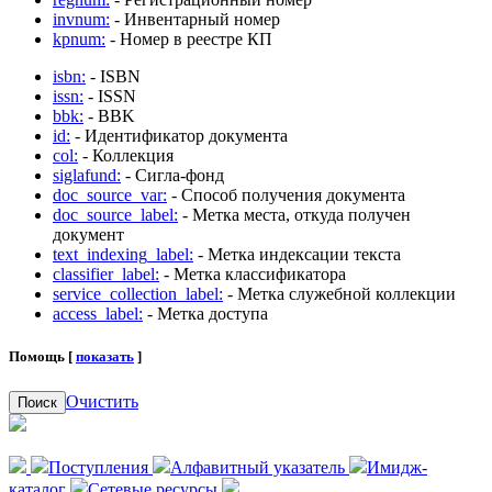
invnum:
- Инвентарный номер
kpnum:
- Номер в реестре КП
isbn:
- ISBN
issn:
- ISSN
bbk:
- BBK
id:
- Идентификатор документа
col:
- Коллекция
siglafund:
- Сигла-фонд
doc_source_var:
- Способ получения документа
doc_source_label:
- Метка места, откуда получен
документ
text_indexing_label:
- Метка индексации текста
classifier_label:
- Метка классификатора
service_collection_label:
- Метка служебной коллекции
access_label:
- Метка доступа
Помощь [
показать
]
Очистить
Поиск
Поступления
Алфавитный указатель
Имидж-
каталог
Сетевые ресурсы