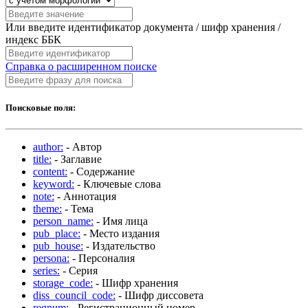
Или введите идентификатор документа / шифр хранения /
индекс ББК
Справка о расширенном поиске
Поисковые поля:
author:
- Автор
title:
- Заглавие
content:
- Содержание
keyword:
- Ключевые слова
note:
- Аннотация
theme:
- Тема
person_name:
- Имя лица
pub_place:
- Место издания
pub_house:
- Издательство
persona:
- Персоналия
series:
- Серия
storage_code:
- Шифр хранения
diss_council_code:
- Шифр диссовета
regnum:
- Регистрационный номер