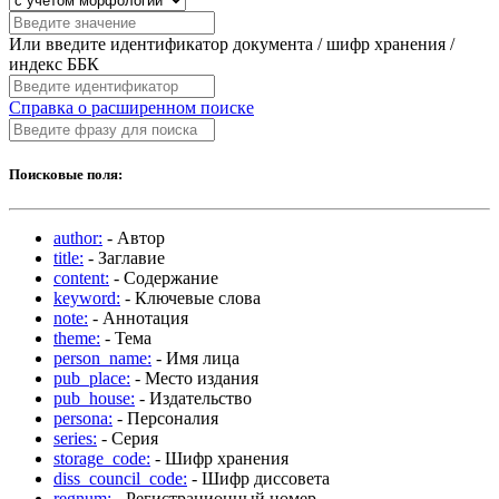
Или введите идентификатор документа / шифр хранения /
индекс ББК
Справка о расширенном поиске
Поисковые поля:
author:
- Автор
title:
- Заглавие
content:
- Содержание
keyword:
- Ключевые слова
note:
- Аннотация
theme:
- Тема
person_name:
- Имя лица
pub_place:
- Место издания
pub_house:
- Издательство
persona:
- Персоналия
series:
- Серия
storage_code:
- Шифр хранения
diss_council_code:
- Шифр диссовета
regnum:
- Регистрационный номер