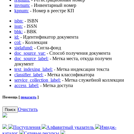
invnum:
- Инвентарный номер
kpnum:
- Номер в реестре КП
isbn:
- ISBN
issn:
- ISSN
bbk:
- BBK
id:
- Идентификатор документа
col:
- Коллекция
siglafund:
- Сигла-фонд
doc_source_var:
- Способ получения документа
doc_source_label:
- Метка места, откуда получен
документ
text_indexing_label:
- Метка индексации текста
classifier_label:
- Метка классификатора
service_collection_label:
- Метка служебной коллекции
access_label:
- Метка доступа
Помощь [
показать
]
Очистить
Поиск
Поступления
Алфавитный указатель
Имидж-
каталог
Сетевые ресурсы