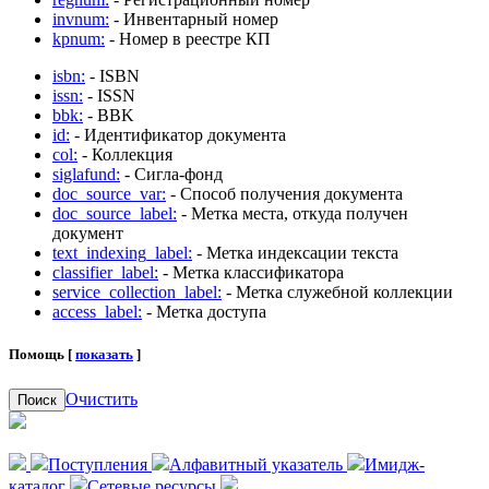
invnum:
- Инвентарный номер
kpnum:
- Номер в реестре КП
isbn:
- ISBN
issn:
- ISSN
bbk:
- BBK
id:
- Идентификатор документа
col:
- Коллекция
siglafund:
- Сигла-фонд
doc_source_var:
- Способ получения документа
doc_source_label:
- Метка места, откуда получен
документ
text_indexing_label:
- Метка индексации текста
classifier_label:
- Метка классификатора
service_collection_label:
- Метка служебной коллекции
access_label:
- Метка доступа
Помощь [
показать
]
Очистить
Поиск
Поступления
Алфавитный указатель
Имидж-
каталог
Сетевые ресурсы