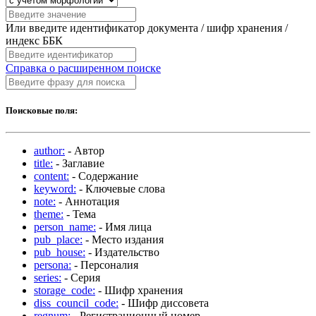
Или введите идентификатор документа / шифр хранения /
индекс ББК
Справка о расширенном поиске
Поисковые поля:
author:
- Автор
title:
- Заглавие
content:
- Содержание
keyword:
- Ключевые слова
note:
- Аннотация
theme:
- Тема
person_name:
- Имя лица
pub_place:
- Место издания
pub_house:
- Издательство
persona:
- Персоналия
series:
- Серия
storage_code:
- Шифр хранения
diss_council_code:
- Шифр диссовета
regnum:
- Регистрационный номер