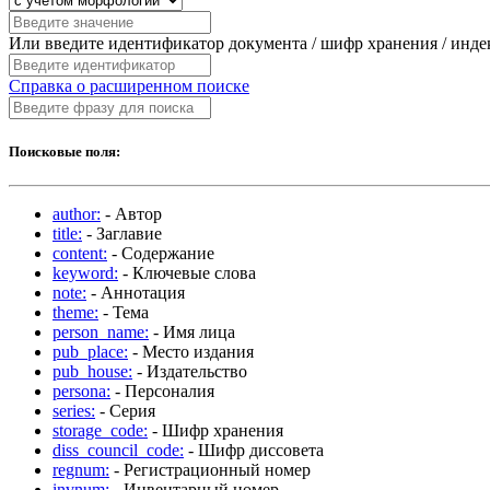
Или введите идентификатор документа / шифр хранения / инд
Справка о расширенном поиске
Поисковые поля:
author:
- Автор
title:
- Заглавие
content:
- Содержание
keyword:
- Ключевые слова
note:
- Аннотация
theme:
- Тема
person_name:
- Имя лица
pub_place:
- Место издания
pub_house:
- Издательство
persona:
- Персоналия
series:
- Серия
storage_code:
- Шифр хранения
diss_council_code:
- Шифр диссовета
regnum:
- Регистрационный номер
invnum:
- Инвентарный номер