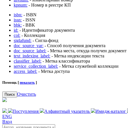
kpnum:
- Номер в реестре КП
isbn:
- ISBN
issn:
- ISSN
bbk:
- BBK
id:
- Идентификатор документа
col:
- Коллекция
siglafund:
- Сигла-фонд
doc_source_var:
- Способ получения документа
doc_source_label:
- Метка места, откуда получен документ
text_indexing_label:
- Метка индексации текста
classifier_label:
- Метка классификатора
service_collection_label:
- Метка служебной коллекции
access_label:
- Метка доступа
Помощь [
показать
]
Очистить
Поиск
Поступления
Алфавитный указатель
Имидж-каталог
ENG
Вход