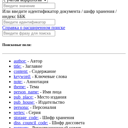
Или введите идентификатор документа / шифр хранения /
индекс ББК
Справка о расширенном поиске
Поисковые поля:
author:
- Автор
title:
- Заглавие
content:
- Содержание
keyword:
- Ключевые слова
note:
- Аннотация
theme:
- Тема
person_name:
- Имя лица
pub_place:
- Место издания
pub_house:
- Издательство
persona:
- Персоналия
series:
- Серия
storage_code:
- Шифр хранения
diss_council_code:
- Шифр диссовета
regnum:
- Регистрационный номер