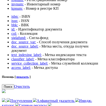
invnum:
- Инвентарный номер
kpnum:
- Номер в реестре КП
isbn:
- ISBN
issn:
- ISSN
bbk:
- BBK
id:
- Идентификатор документа
col:
- Коллекция
siglafund:
- Сигла-фонд
doc_source_var:
- Способ получения документа
doc_source_label:
- Метка места, откуда получен
документ
text_indexing_label:
- Метка индексации текста
classifier_label:
- Метка классификатора
service_collection_label:
- Метка служебной коллекции
access_label:
- Метка доступа
Помощь [
показать
]
Очистить
Поиск
Поступления
Алфавитный указатель
Имидж-
каталог
Сетевые ресурсы