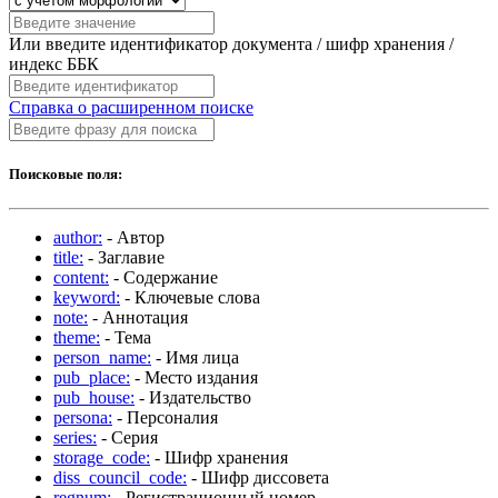
Или введите идентификатор документа / шифр хранения /
индекс ББК
Справка о расширенном поиске
Поисковые поля:
author:
- Автор
title:
- Заглавие
content:
- Содержание
keyword:
- Ключевые слова
note:
- Аннотация
theme:
- Тема
person_name:
- Имя лица
pub_place:
- Место издания
pub_house:
- Издательство
persona:
- Персоналия
series:
- Серия
storage_code:
- Шифр хранения
diss_council_code:
- Шифр диссовета
regnum:
- Регистрационный номер