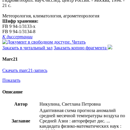
Гидрометеорол. науч.-исслед. центр России. - Москва, 1994. -
21 с.
Метеорология, климатология, агрометеорология
Шифр хранения:
FB 9 94-1/3133-x
FB 9 94-1/3134-8
К диссертации
Читать
Заказать в читальный зал
Заказать копию фрагмента
Marc21
Скачать marc21-запись
Показать
Описание
Автор
Никулина, Светлана Петровна
Адаптивная схема прогноза аномалий
средней месячной температуры воздуха по
Заглавие
Средней Азии : автореферат дис. ...
кандидата физико-математических наук :