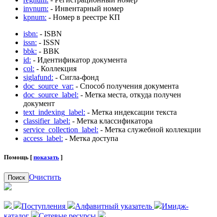
invnum:
- Инвентарный номер
kpnum:
- Номер в реестре КП
isbn:
- ISBN
issn:
- ISSN
bbk:
- BBK
id:
- Идентификатор документа
col:
- Коллекция
siglafund:
- Сигла-фонд
doc_source_var:
- Способ получения документа
doc_source_label:
- Метка места, откуда получен
документ
text_indexing_label:
- Метка индексации текста
classifier_label:
- Метка классификатора
service_collection_label:
- Метка служебной коллекции
access_label:
- Метка доступа
Помощь [
показать
]
Очистить
Поиск
Поступления
Алфавитный указатель
Имидж-
каталог
Сетевые ресурсы