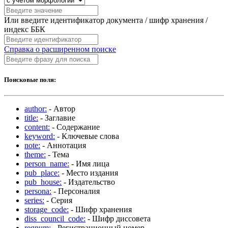
Или введите идентификатор документа / шифр хранения /
индекс ББК
Справка о расширенном поиске
Поисковые поля:
author:
- Автор
title:
- Заглавие
content:
- Содержание
keyword:
- Ключевые слова
note:
- Аннотация
theme:
- Тема
person_name:
- Имя лица
pub_place:
- Место издания
pub_house:
- Издательство
persona:
- Персоналия
series:
- Серия
storage_code:
- Шифр хранения
diss_council_code:
- Шифр диссовета
regnum:
- Регистрационный номер