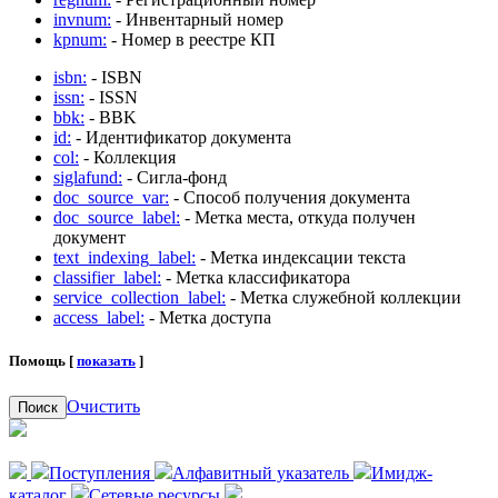
invnum:
- Инвентарный номер
kpnum:
- Номер в реестре КП
isbn:
- ISBN
issn:
- ISSN
bbk:
- BBK
id:
- Идентификатор документа
col:
- Коллекция
siglafund:
- Сигла-фонд
doc_source_var:
- Способ получения документа
doc_source_label:
- Метка места, откуда получен
документ
text_indexing_label:
- Метка индексации текста
classifier_label:
- Метка классификатора
service_collection_label:
- Метка служебной коллекции
access_label:
- Метка доступа
Помощь [
показать
]
Очистить
Поиск
Поступления
Алфавитный указатель
Имидж-
каталог
Сетевые ресурсы