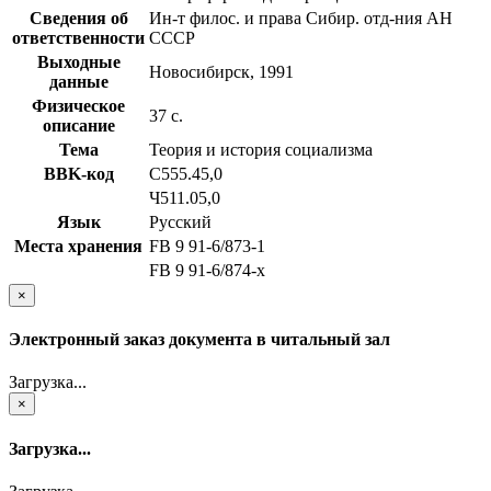
Сведения об
Ин-т филос. и права Сибир. отд-ния АН
ответственности
СССР
Выходные
Новосибирск, 1991
данные
Физическое
37 с.
описание
Тема
Теория и история социализма
BBK-код
С555.45,0
Ч511.05,0
Язык
Русский
Места хранения
FB 9 91-6/873-1
FB 9 91-6/874-x
×
Электронный заказ документа в читальный зал
Загрузка...
×
Загрузка...