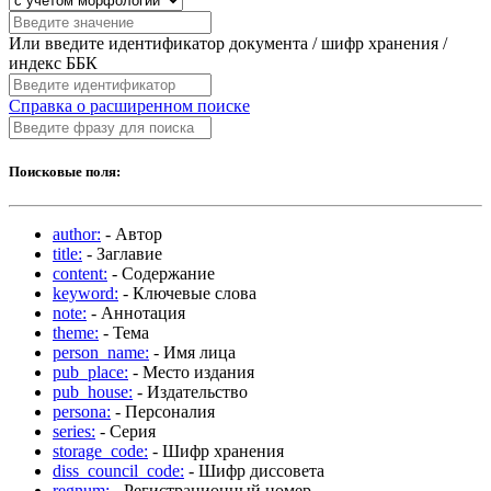
Или введите идентификатор документа / шифр хранения /
индекс ББК
Справка о расширенном поиске
Поисковые поля:
author:
- Автор
title:
- Заглавие
content:
- Содержание
keyword:
- Ключевые слова
note:
- Аннотация
theme:
- Тема
person_name:
- Имя лица
pub_place:
- Место издания
pub_house:
- Издательство
persona:
- Персоналия
series:
- Серия
storage_code:
- Шифр хранения
diss_council_code:
- Шифр диссовета
regnum:
- Регистрационный номер