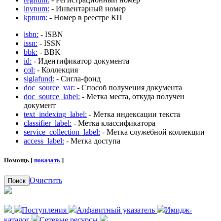
invnum:
- Инвентарный номер
kpnum:
- Номер в реестре КП
isbn:
- ISBN
issn:
- ISSN
bbk:
- BBK
id:
- Идентификатор документа
col:
- Коллекция
siglafund:
- Сигла-фонд
doc_source_var:
- Способ получения документа
doc_source_label:
- Метка места, откуда получен
документ
text_indexing_label:
- Метка индексации текста
classifier_label:
- Метка классификатора
service_collection_label:
- Метка служебной коллекции
access_label:
- Метка доступа
Помощь [
показать
]
Очистить
Поиск
Поступления
Алфавитный указатель
Имидж-
каталог
Сетевые ресурсы