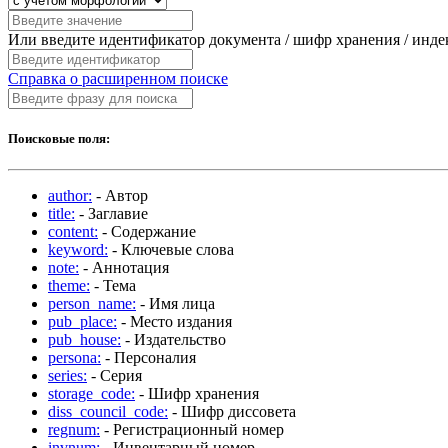
Или введите идентификатор документа / шифр хранения / инд
Справка о расширенном поиске
Поисковые поля:
author:
- Автор
title:
- Заглавие
content:
- Содержание
keyword:
- Ключевые слова
note:
- Аннотация
theme:
- Тема
person_name:
- Имя лица
pub_place:
- Место издания
pub_house:
- Издательство
persona:
- Персоналия
series:
- Серия
storage_code:
- Шифр хранения
diss_council_code:
- Шифр диссовета
regnum:
- Регистрационный номер
invnum:
- Инвентарный номер