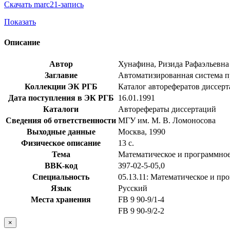
Скачать marc21-запись
Показать
Описание
Автор
Хунафина, Ризида Рафаэльевна
Заглавие
Автоматизированная система пр
Коллекции ЭК РГБ
Каталог авторефератов диссер
Дата поступления в ЭК РГБ
16.01.1991
Каталоги
Авторефераты диссертаций
Сведения об ответственности
МГУ им. М. В. Ломоносова
Выходные данные
Москва, 1990
Физическое описание
13 с.
Тема
Математическое и программное
BBK-код
З97-02-5-05,0
Специальность
05.13.11: Математическое и п
Язык
Русский
Места хранения
FB 9 90-9/1-4
FB 9 90-9/2-2
×