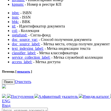
kpnum:
- Номер в реестре КП
isbn:
- ISBN
issn:
- ISSN
bbk:
- BBK
id:
- Идентификатор документа
col:
- Коллекция
siglafund:
- Сигла-фонд
doc_source_var:
- Способ получения документа
doc_source_label:
- Метка места, откуда получен документ
text_indexing_label:
- Метка индексации текста
classifier_label:
- Метка классификатора
service_collection_label:
- Метка служебной коллекции
access_label:
- Метка доступа
Помощь [
показать
]
Очистить
Поиск
Поступления
Алфавитный указатель
Имидж-каталог
ENG
Вход