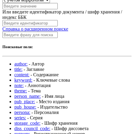
Или введите идентификатор документа / шифр хранения /
индекс ББК
Справка о расширенном поиске
Поисковые поля:
author:
- Автор
title:
- Заглавие
content:
- Содержание
keyword:
- Ключевые слова
note:
- Аннотация
theme:
- Тема
person_name:
- Имя лица
pub_place:
- Место издания
pub_house:
- Издательство
persona:
- Персоналия
series:
- Серия
storage_code:
- Шифр хранения
diss_council_code:
- Шифр диссовета
regnum:
- Регистрационный номер