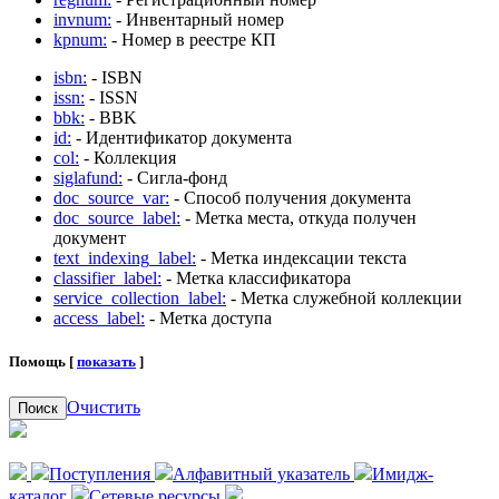
invnum:
- Инвентарный номер
kpnum:
- Номер в реестре КП
isbn:
- ISBN
issn:
- ISSN
bbk:
- BBK
id:
- Идентификатор документа
col:
- Коллекция
siglafund:
- Сигла-фонд
doc_source_var:
- Способ получения документа
doc_source_label:
- Метка места, откуда получен
документ
text_indexing_label:
- Метка индексации текста
classifier_label:
- Метка классификатора
service_collection_label:
- Метка служебной коллекции
access_label:
- Метка доступа
Помощь [
показать
]
Очистить
Поиск
Поступления
Алфавитный указатель
Имидж-
каталог
Сетевые ресурсы