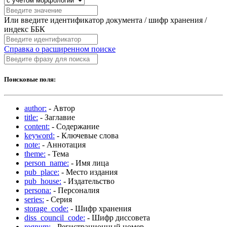
Или введите идентификатор документа / шифр хранения /
индекс ББК
Справка о расширенном поиске
Поисковые поля:
author:
- Автор
title:
- Заглавие
content:
- Содержание
keyword:
- Ключевые слова
note:
- Аннотация
theme:
- Тема
person_name:
- Имя лица
pub_place:
- Место издания
pub_house:
- Издательство
persona:
- Персоналия
series:
- Серия
storage_code:
- Шифр хранения
diss_council_code:
- Шифр диссовета
regnum:
- Регистрационный номер