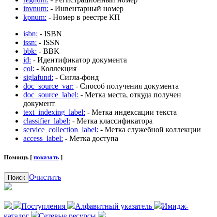
invnum:
- Инвентарный номер
kpnum:
- Номер в реестре КП
isbn:
- ISBN
issn:
- ISSN
bbk:
- BBK
id:
- Идентификатор документа
col:
- Коллекция
siglafund:
- Сигла-фонд
doc_source_var:
- Способ получения документа
doc_source_label:
- Метка места, откуда получен
документ
text_indexing_label:
- Метка индексации текста
classifier_label:
- Метка классификатора
service_collection_label:
- Метка служебной коллекции
access_label:
- Метка доступа
Помощь [
показать
]
Очистить
Поиск
Поступления
Алфавитный указатель
Имидж-
каталог
Сетевые ресурсы