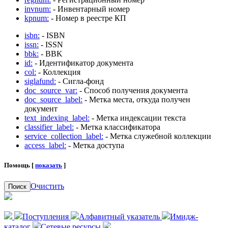
invnum:
- Инвентарный номер
kpnum:
- Номер в реестре КП
isbn:
- ISBN
issn:
- ISSN
bbk:
- BBK
id:
- Идентификатор документа
col:
- Коллекция
siglafund:
- Сигла-фонд
doc_source_var:
- Способ получения документа
doc_source_label:
- Метка места, откуда получен
документ
text_indexing_label:
- Метка индексации текста
classifier_label:
- Метка классификатора
service_collection_label:
- Метка служебной коллекции
access_label:
- Метка доступа
Помощь [
показать
]
Очистить
Поиск
Поступления
Алфавитный указатель
Имидж-
каталог
Сетевые ресурсы