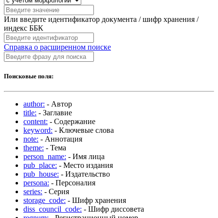
Или введите идентификатор документа / шифр хранения /
индекс ББК
Справка о расширенном поиске
Поисковые поля:
author:
- Автор
title:
- Заглавие
content:
- Содержание
keyword:
- Ключевые слова
note:
- Аннотация
theme:
- Тема
person_name:
- Имя лица
pub_place:
- Место издания
pub_house:
- Издательство
persona:
- Персоналия
series:
- Серия
storage_code:
- Шифр хранения
diss_council_code:
- Шифр диссовета
regnum:
- Регистрационный номер