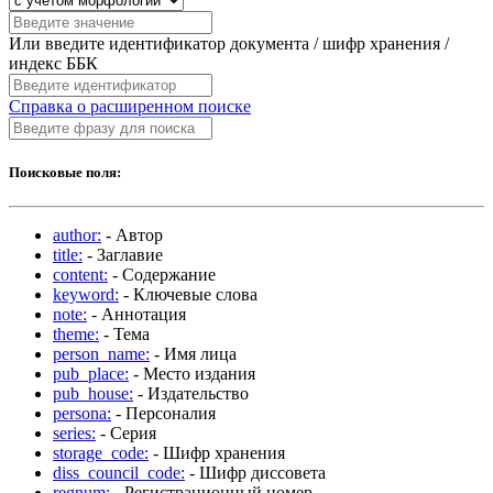
Или введите идентификатор документа / шифр хранения /
индекс ББК
Справка о расширенном поиске
Поисковые поля:
author:
- Автор
title:
- Заглавие
content:
- Содержание
keyword:
- Ключевые слова
note:
- Аннотация
theme:
- Тема
person_name:
- Имя лица
pub_place:
- Место издания
pub_house:
- Издательство
persona:
- Персоналия
series:
- Серия
storage_code:
- Шифр хранения
diss_council_code:
- Шифр диссовета
regnum:
- Регистрационный номер