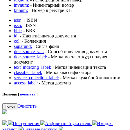
invnum:
- Инвентарный номер
kpnum:
- Номер в реестре КП
isbn:
- ISBN
issn:
- ISSN
bbk:
- BBK
id:
- Идентификатор документа
col:
- Коллекция
siglafund:
- Сигла-фонд
doc_source_var:
- Способ получения документа
doc_source_label:
- Метка места, откуда получен
документ
text_indexing_label:
- Метка индексации текста
classifier_label:
- Метка классификатора
service_collection_label:
- Метка служебной коллекции
access_label:
- Метка доступа
Помощь [
показать
]
Очистить
Поиск
Поступления
Алфавитный указатель
Имидж-
каталог
Сетевые ресурсы