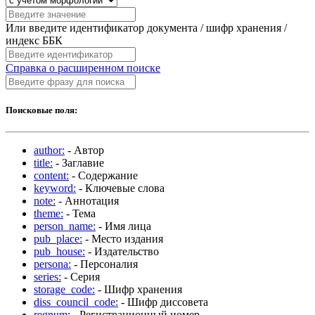
Или введите идентификатор документа / шифр хранения /
индекс ББК
Справка о расширенном поиске
Поисковые поля:
author:
- Автор
title:
- Заглавие
content:
- Содержание
keyword:
- Ключевые слова
note:
- Аннотация
theme:
- Тема
person_name:
- Имя лица
pub_place:
- Место издания
pub_house:
- Издательство
persona:
- Персоналия
series:
- Серия
storage_code:
- Шифр хранения
diss_council_code:
- Шифр диссовета
regnum:
- Регистрационный номер