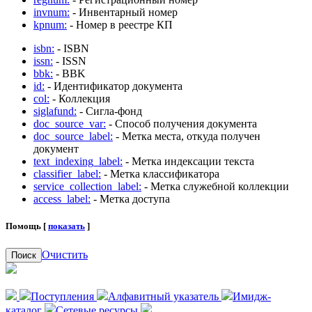
invnum:
- Инвентарный номер
kpnum:
- Номер в реестре КП
isbn:
- ISBN
issn:
- ISSN
bbk:
- BBK
id:
- Идентификатор документа
col:
- Коллекция
siglafund:
- Сигла-фонд
doc_source_var:
- Способ получения документа
doc_source_label:
- Метка места, откуда получен
документ
text_indexing_label:
- Метка индексации текста
classifier_label:
- Метка классификатора
service_collection_label:
- Метка служебной коллекции
access_label:
- Метка доступа
Помощь [
показать
]
Очистить
Поиск
Поступления
Алфавитный указатель
Имидж-
каталог
Сетевые ресурсы