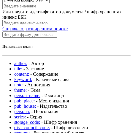
Или введите идентификатор документа / шифр хранения /
индекс ББК
Справка о расширенном поиске
Поисковые поля:
author:
- Автор
title:
- Заглавие
content:
- Содержание
keyword:
- Ключевые слова
note:
- Аннотация
theme:
- Тема
person_name:
- Имя лица
pub_place:
- Место издания
pub_house:
- Издательство
persona:
- Персоналия
series:
- Серия
storage_code:
- Шифр хранения
diss_council_code:
- Шифр диссовета
regnum:
- Регистрационный номер