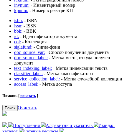
invnum:
- Инвентарный номер
kpnum:
- Номер в реестре КП
isbn:
- ISBN
issn:
- ISSN
bbk:
- BBK
id:
- Идентификатор документа
col:
- Коллекция
siglafund:
- Сигла-фонд
doc_source_var:
- Способ получения документа
doc_source_label:
- Метка места, откуда получен
документ
text_indexing_label:
- Метка индексации текста
classifier_label:
- Метка классификатора
service_collection_label:
- Метка служебной коллекции
access_label:
- Метка доступа
Помощь [
показать
]
Очистить
Поиск
Поступления
Алфавитный указатель
Имидж-
каталог
Сетевые ресурсы