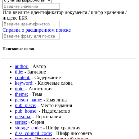
Или введите идентификатор документа / шифр хранения /
индекс ББК
Справка о расширенном поиске
Поисковые поля:
author:
- Автор
title:
- Заглавие
content:
- Содержание
keyword:
- Ключевые слова
note:
- Аннотация
theme:
- Тема
person_name:
- Имя лица
pub_place:
- Место издания
pub_house:
- Издательство
persona:
- Персоналия
series:
- Серия
storage_code:
- Шифр хранения
diss_council_code:
- Шифр диссовета
regnum:
- Регистрационный номер