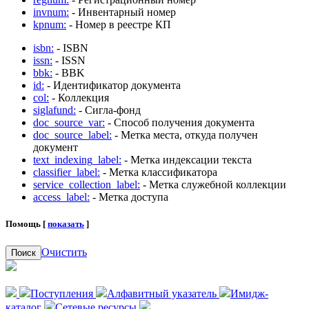
invnum:
- Инвентарный номер
kpnum:
- Номер в реестре КП
isbn:
- ISBN
issn:
- ISSN
bbk:
- BBK
id:
- Идентификатор документа
col:
- Коллекция
siglafund:
- Сигла-фонд
doc_source_var:
- Способ получения документа
doc_source_label:
- Метка места, откуда получен
документ
text_indexing_label:
- Метка индексации текста
classifier_label:
- Метка классификатора
service_collection_label:
- Метка служебной коллекции
access_label:
- Метка доступа
Помощь [
показать
]
Очистить
Поиск
Поступления
Алфавитный указатель
Имидж-
каталог
Сетевые ресурсы