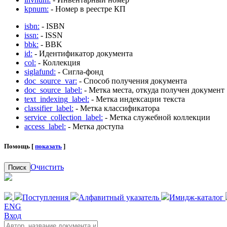
kpnum:
- Номер в реестре КП
isbn:
- ISBN
issn:
- ISSN
bbk:
- BBK
id:
- Идентификатор документа
col:
- Коллекция
siglafund:
- Сигла-фонд
doc_source_var:
- Способ получения документа
doc_source_label:
- Метка места, откуда получен документ
text_indexing_label:
- Метка индексации текста
classifier_label:
- Метка классификатора
service_collection_label:
- Метка служебной коллекции
access_label:
- Метка доступа
Помощь [
показать
]
Очистить
Поиск
Поступления
Алфавитный указатель
Имидж-каталог
ENG
Вход