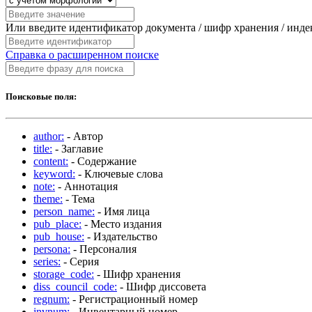
Или введите идентификатор документа / шифр хранения / инд
Справка о расширенном поиске
Поисковые поля:
author:
- Автор
title:
- Заглавие
content:
- Содержание
keyword:
- Ключевые слова
note:
- Аннотация
theme:
- Тема
person_name:
- Имя лица
pub_place:
- Место издания
pub_house:
- Издательство
persona:
- Персоналия
series:
- Серия
storage_code:
- Шифр хранения
diss_council_code:
- Шифр диссовета
regnum:
- Регистрационный номер
invnum:
- Инвентарный номер