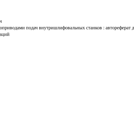
ч
приводами подач внутришлифовальных станков : автореферат дис.
таций