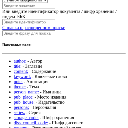
Или введите идентификатор документа / шифр хранения /
индекс ББК
Справка о расширенном поиске
Поисковые поля:
author:
- Автор
title:
- Заглавие
content:
- Содержание
keyword:
- Ключевые слова
note:
- Аннотация
theme:
- Тема
person_name:
- Имя лица
pub_place:
- Место издания
pub_house:
- Издательство
persona:
- Персоналия
series:
- Серия
storage_code:
- Шифр хранения
diss_council_code:
- Шифр диссовета
regnum:
- Регистрационный номер