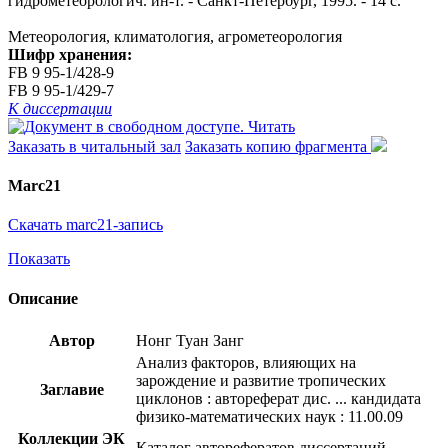
гидрометеорологич. ин-т. - Санкт-Петербург, 1995. - 14 с.
Метеорология, климатология, агрометеорология
Шифр хранения:
FB 9 95-1/428-9
FB 9 95-1/429-7
К диссертации
Читать
Заказать в читальный зал
Заказать копию фрагмента
Marc21
Скачать marc21-запись
Показать
Описание
Автор
Нонг Туан Занг
Анализ факторов, влияющих на
зарождение и развитие тропических
Заглавие
циклонов : автореферат дис. ... кандидата
физико-математических наук : 11.00.09
Коллекции ЭК
Каталог авторефератов диссертаций