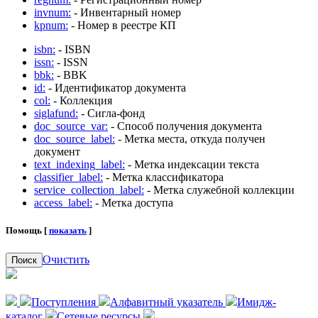
invnum:
- Инвентарный номер
kpnum:
- Номер в реестре КП
isbn:
- ISBN
issn:
- ISSN
bbk:
- BBK
id:
- Идентификатор документа
col:
- Коллекция
siglafund:
- Сигла-фонд
doc_source_var:
- Способ получения документа
doc_source_label:
- Метка места, откуда получен
документ
text_indexing_label:
- Метка индексации текста
classifier_label:
- Метка классификатора
service_collection_label:
- Метка служебной коллекции
access_label:
- Метка доступа
Помощь [
показать
]
Очистить
Поиск
Поступления
Алфавитный указатель
Имидж-
каталог
Сетевые ресурсы