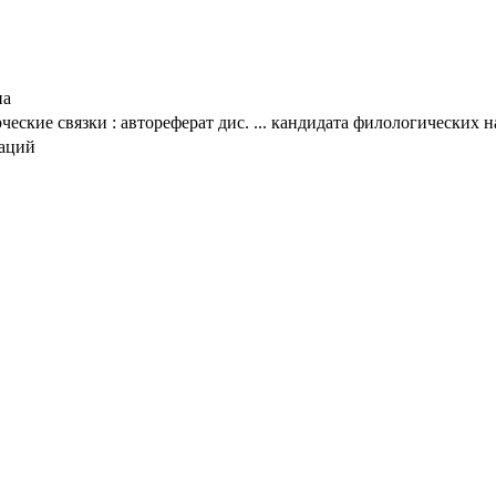
на
ческие связки : автореферат дис. ... кандидата филологических на
таций