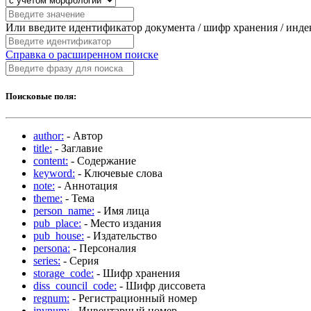
Или введите идентификатор документа / шифр хранения / инд
Справка о расширенном поиске
Поисковые поля:
author:
- Автор
title:
- Заглавие
content:
- Содержание
keyword:
- Ключевые слова
note:
- Аннотация
theme:
- Тема
person_name:
- Имя лица
pub_place:
- Место издания
pub_house:
- Издательство
persona:
- Персоналия
series:
- Серия
storage_code:
- Шифр хранения
diss_council_code:
- Шифр диссовета
regnum:
- Регистрационный номер
invnum:
- Инвентарный номер