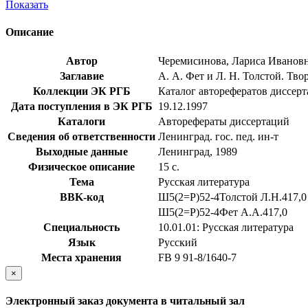
Показать
Описание
Автор
Черемисинова, Лариса Иванов
Заглавие
А. А. Фет и Л. Н. Толстой. Твор
Коллекции ЭК РГБ
Каталог авторефератов диссер
Дата поступления в ЭК РГБ
19.12.1997
Каталоги
Авторефераты диссертаций
Сведения об ответственности
Ленинград. гос. пед. ин-т
Выходные данные
Ленинград, 1989
Физическое описание
15 с.
Тема
Русская литература
BBK-код
Ш5(2=Р)52-4Толстой Л.Н.417,0
Ш5(2=Р)52-4Фет А.А.417,0
Специальность
10.01.01: Русская литература
Язык
Русский
Места хранения
FB 9 91-8/1640-7
×
Электронный заказ документа в читальный зал