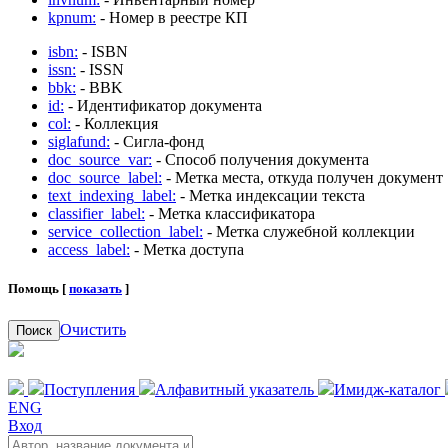
kpnum:
- Номер в реестре КП
isbn:
- ISBN
issn:
- ISSN
bbk:
- BBK
id:
- Идентификатор документа
col:
- Коллекция
siglafund:
- Сигла-фонд
doc_source_var:
- Способ получения документа
doc_source_label:
- Метка места, откуда получен документ
text_indexing_label:
- Метка индексации текста
classifier_label:
- Метка классификатора
service_collection_label:
- Метка служебной коллекции
access_label:
- Метка доступа
Помощь [
показать
]
Очистить
Поиск
Поступления
Алфавитный указатель
Имидж-каталог
ENG
Вход