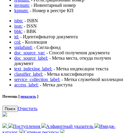
invnum:
- Инвентарный номер
kpnum:
- Номер в реестре КП
isbn:
- ISBN
issn:
- ISSN
bbk:
- BBK
id:
- Идентификатор документа
col:
- Коллекция
siglafund:
- Сигла-фонд
doc_source_var:
- Способ получения документа
doc_source_label:
- Метка места, откуда получен
документ
text_indexing_label:
- Метка индексации текста
classifier_label:
- Метка классификатора
service_collection_label:
- Метка служебной коллекции
access_label:
- Метка доступа
Помощь [
показать
]
Очистить
Поиск
Поступления
Алфавитный указатель
Имидж-
каталог
Сетевые ресурсы