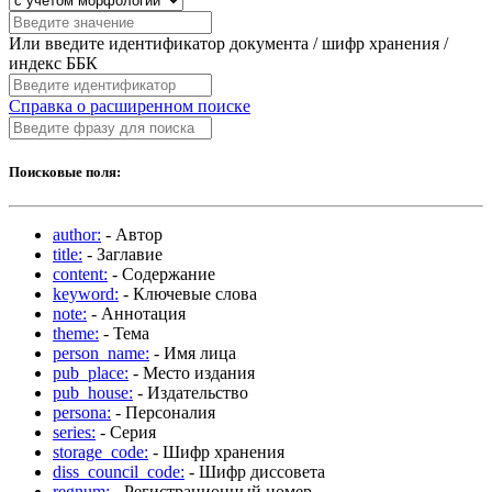
Или введите идентификатор документа / шифр хранения /
индекс ББК
Справка о расширенном поиске
Поисковые поля:
author:
- Автор
title:
- Заглавие
content:
- Содержание
keyword:
- Ключевые слова
note:
- Аннотация
theme:
- Тема
person_name:
- Имя лица
pub_place:
- Место издания
pub_house:
- Издательство
persona:
- Персоналия
series:
- Серия
storage_code:
- Шифр хранения
diss_council_code:
- Шифр диссовета
regnum:
- Регистрационный номер