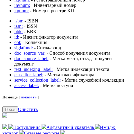
invnum:
- Инвентарный номер
kpnum:
- Номер в реестре КП
isbn:
- ISBN
issn:
- ISSN
bbk:
- BBK
id:
- Идентификатор документа
col:
- Коллекция
siglafund:
- Сигла-фонд
doc_source_var:
- Способ получения документа
doc_source_label:
- Метка места, откуда получен
документ
text_indexing_label:
- Метка индексации текста
classifier_label:
- Метка классификатора
service_collection_label:
- Метка служебной коллекции
access_label:
- Метка доступа
Помощь [
показать
]
Очистить
Поиск
Поступления
Алфавитный указатель
Имидж-
каталог
Сетевые ресурсы