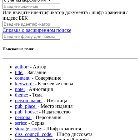
Или введите идентификатор документа / шифр хранения /
индекс ББК
Справка о расширенном поиске
Поисковые поля:
author:
- Автор
title:
- Заглавие
content:
- Содержание
keyword:
- Ключевые слова
note:
- Аннотация
theme:
- Тема
person_name:
- Имя лица
pub_place:
- Место издания
pub_house:
- Издательство
persona:
- Персоналия
series:
- Серия
storage_code:
- Шифр хранения
diss_council_code:
- Шифр диссовета
regnum:
- Регистрационный номер