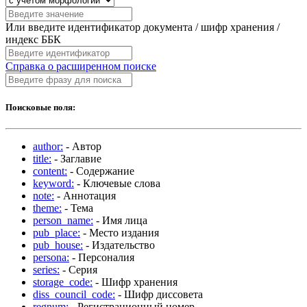
Или введите идентификатор документа / шифр хранения /
индекс ББК
Справка о расширенном поиске
Поисковые поля:
author:
- Автор
title:
- Заглавие
content:
- Содержание
keyword:
- Ключевые слова
note:
- Аннотация
theme:
- Тема
person_name:
- Имя лица
pub_place:
- Место издания
pub_house:
- Издательство
persona:
- Персоналия
series:
- Серия
storage_code:
- Шифр хранения
diss_council_code:
- Шифр диссовета
regnum:
- Регистрационный номер