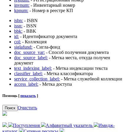
invnum:
- Инвентарный номер
kpnum:
- Номер в реестре КП
isbn:
- ISBN
issn:
- ISSN
bbk:
- BBK
id:
- Идентификатор документа
col:
- Коллекция
siglafund:
- Сигла-фонд
doc_source_var:
- Способ получения документа
doc_source_label:
- Метка места, откуда получен
документ
text_indexing_label:
- Метка индексации текста
classifier_label:
- Метка классификатора
service_collection_label:
- Метка служебной коллекции
access_label:
- Метка доступа
Помощь [
показать
]
Очистить
Поиск
Поступления
Алфавитный указатель
Имидж-
каталог
Сетевые ресурсы