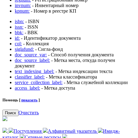
invnum:
- Инвентарный номер
kpnum:
- Номер в реестре КП
isbn:
- ISBN
issn:
- ISSN
bbk:
- BBK
id:
- Идентификатор документа
col:
- Коллекция
siglafund:
- Сигла-фонд
doc_source_var:
- Способ получения документа
doc_source_label:
- Метка места, откуда получен
документ
text_indexing_label:
- Метка индексации текста
classifier_label:
- Метка классификатора
service_collection_label:
- Метка служебной коллекции
access_label:
- Метка доступа
Помощь [
показать
]
Очистить
Поиск
Поступления
Алфавитный указатель
Имидж-
каталог
Сетевые ресурсы