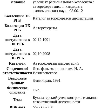
Заглавие
условиях регионального хозрасчета :
автореферат дис. ... кандидата
экономических наук : 08.00.12
Коллекции ЭК
Каталог авторефератов диссертаций
РГБ
Коллекции ЭБ
Авторефераты
РГБ
Дата
поступления в
02.12.1991
ЭК РГБ
Дата
поступления в
02.10.2008
ЭБ РГБ
Каталоги
Авторефераты диссертаций
Сведения об
Лен. фин.-экон. ин-т им. Н. А.
ответственности
Вознесенского
Выходные
Ленинград, 1991
данные
Физическое
16 с.
описание
Бухгалтерский учет, контроль и анализ
Тема
хозяйственной деятельности
BBK-код
У9(2)352.0,0