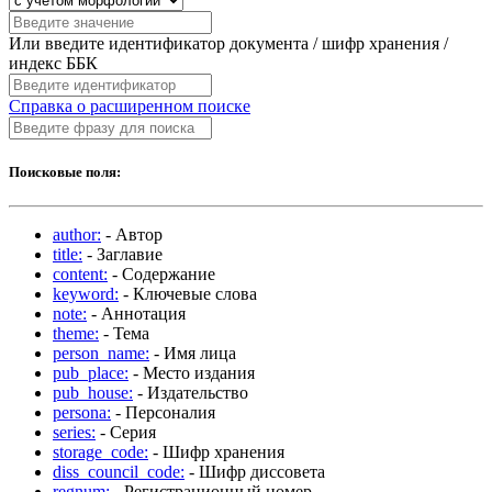
Или введите идентификатор документа / шифр хранения /
индекс ББК
Справка о расширенном поиске
Поисковые поля:
author:
- Автор
title:
- Заглавие
content:
- Содержание
keyword:
- Ключевые слова
note:
- Аннотация
theme:
- Тема
person_name:
- Имя лица
pub_place:
- Место издания
pub_house:
- Издательство
persona:
- Персоналия
series:
- Серия
storage_code:
- Шифр хранения
diss_council_code:
- Шифр диссовета
regnum:
- Регистрационный номер