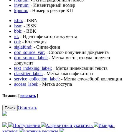
invnum:
- Инвентарный номер
kpnum:
- Номер в реестре КП
isbn:
- ISBN
issn:
- ISSN
bbk:
- BBK
id:
- Идентификатор документа
col:
- Коллекция
siglafund:
- Сигла-фонд
doc_source_var:
- Способ получения документа
doc_source_label:
- Метка места, откуда получен
документ
text_indexing_label:
- Метка индексации текста
classifier_label:
- Метка классификатора
service_collection_label:
- Метка служебной коллекции
access_label:
- Метка доступа
Помощь [
показать
]
Очистить
Поиск
Поступления
Алфавитный указатель
Имидж-
каталог
Сетевые ресурсы