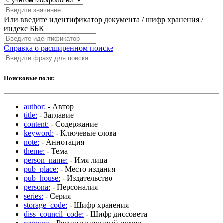
Или введите идентификатор документа / шифр хранения /
индекс ББК
Справка о расширенном поиске
Поисковые поля:
author:
- Автор
title:
- Заглавие
content:
- Содержание
keyword:
- Ключевые слова
note:
- Аннотация
theme:
- Тема
person_name:
- Имя лица
pub_place:
- Место издания
pub_house:
- Издательство
persona:
- Персоналия
series:
- Серия
storage_code:
- Шифр хранения
diss_council_code:
- Шифр диссовета
regnum:
- Регистрационный номер