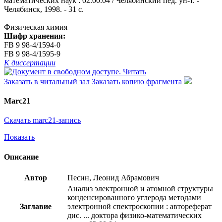
математических наук : 02.00.04 / Челябинский пед. ун-т. -
Челябинск, 1998. - 31 с.
Физическая химия
Шифр хранения:
FB 9 98-4/1594-0
FB 9 98-4/1595-9
К диссертации
Читать
Заказать в читальный зал
Заказать копию фрагмента
Marc21
Скачать marc21-запись
Показать
Описание
Автор
Песин, Леонид Абрамович
Анализ электронной и атомной структуры
конденсированного углерода методами
Заглавие
электронной спектроскопии : автореферат
дис. ... доктора физико-математических