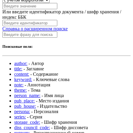
Или введите идентификатор документа / шифр хранения /
индекс ББК
Справка о расширенном поиске
Поисковые поля:
author:
- Автор
title:
- Заглавие
content:
- Содержание
keyword:
- Ключевые слова
note:
- Аннотация
theme:
- Тема
person_name:
- Имя лица
pub_place:
- Место издания
pub_house:
- Издательство
persona:
- Персоналия
series:
- Серия
storage_code:
- Шифр хранения
diss_council_code:
- Шифр диссовета
regnum:
- Регистрационный номер