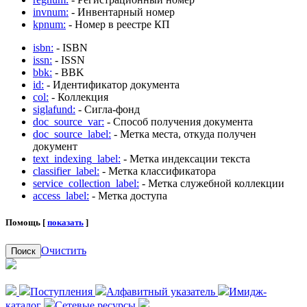
invnum:
- Инвентарный номер
kpnum:
- Номер в реестре КП
isbn:
- ISBN
issn:
- ISSN
bbk:
- BBK
id:
- Идентификатор документа
col:
- Коллекция
siglafund:
- Сигла-фонд
doc_source_var:
- Способ получения документа
doc_source_label:
- Метка места, откуда получен
документ
text_indexing_label:
- Метка индексации текста
classifier_label:
- Метка классификатора
service_collection_label:
- Метка служебной коллекции
access_label:
- Метка доступа
Помощь [
показать
]
Очистить
Поиск
Поступления
Алфавитный указатель
Имидж-
каталог
Сетевые ресурсы