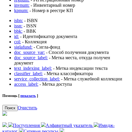
invnum:
- Инвентарный номер
kpnum:
- Номер в реестре КП
isbn:
- ISBN
issn:
- ISSN
bbk:
- BBK
id:
- Идентификатор документа
col:
- Коллекция
siglafund:
- Сигла-фонд
doc_source_var:
- Способ получения документа
doc_source_label:
- Метка места, откуда получен
документ
text_indexing_label:
- Метка индексации текста
classifier_label:
- Метка классификатора
service_collection_label:
- Метка служебной коллекции
access_label:
- Метка доступа
Помощь [
показать
]
Очистить
Поиск
Поступления
Алфавитный указатель
Имидж-
каталог
Сетевые ресурсы