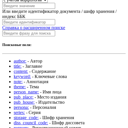
Или введите идентификатор документа / шифр хранения /
индекс ББК
Справка о расширенном поиске
Поисковые поля:
author:
- Автор
title:
- Заглавие
content:
- Содержание
keyword:
- Ключевые слова
note:
- Аннотация
theme:
- Тема
person_name:
- Имя лица
pub_place:
- Место издания
pub_house:
- Издательство
persona:
- Персоналия
series:
- Серия
storage_code:
- Шифр хранения
diss_council_code:
- Шифр диссовета
regnum:
- Регистрационный номер