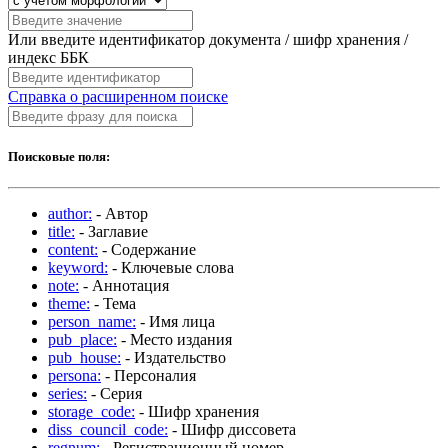
Или введите идентификатор документа / шифр хранения /
индекс ББК
Справка о расширенном поиске
Поисковые поля:
author:
- Автор
title:
- Заглавие
content:
- Содержание
keyword:
- Ключевые слова
note:
- Аннотация
theme:
- Тема
person_name:
- Имя лица
pub_place:
- Место издания
pub_house:
- Издательство
persona:
- Персоналия
series:
- Серия
storage_code:
- Шифр хранения
diss_council_code:
- Шифр диссовета
regnum:
- Регистрационный номер