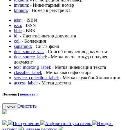
invnum:
- Инвентарный номер
kpnum:
- Номер в реестре КП
isbn:
- ISBN
issn:
- ISSN
bbk:
- BBK
id:
- Идентификатор документа
col:
- Коллекция
siglafund:
- Сигла-фонд
doc_source_var:
- Способ получения документа
doc_source_label:
- Метка места, откуда получен
документ
text_indexing_label:
- Метка индексации текста
classifier_label:
- Метка классификатора
service_collection_label:
- Метка служебной коллекции
access_label:
- Метка доступа
Помощь [
показать
]
Очистить
Поиск
Поступления
Алфавитный указатель
Имидж-
каталог
Сетевые ресурсы