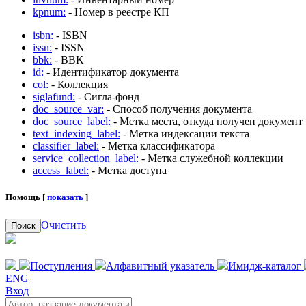
kpnum:
- Номер в реестре КП
isbn:
- ISBN
issn:
- ISSN
bbk:
- BBK
id:
- Идентификатор документа
col:
- Коллекция
siglafund:
- Сигла-фонд
doc_source_var:
- Способ получения документа
doc_source_label:
- Метка места, откуда получен документ
text_indexing_label:
- Метка индексации текста
classifier_label:
- Метка классификатора
service_collection_label:
- Метка служебной коллекции
access_label:
- Метка доступа
Помощь [
показать
]
Очистить
Поиск
Поступления
Алфавитный указатель
Имидж-каталог
ENG
Вход