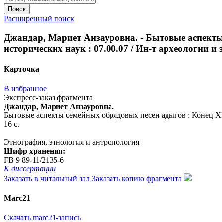
Поиск
Расширенный поиск
Джандар, Мариет Анзауровна. - Бытовые аспекты с
исторических наук : 07.00.07 / Ин-т археологии и э
Карточка
В избранное
Экспресс-заказ фрагмента
Джандар, Мариет Анзауровна.
Бытовые аспекты семейных обрядовых песен адыгов : Конец XIX -
16 с.
Этнография, этнология и антропология
Шифр хранения:
FB 9 89-11/2135-6
К диссертации
Заказать в читальный зал
Заказать копию фрагмента
Marc21
Скачать marc21-запись