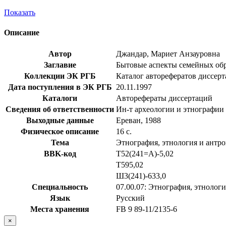
Показать
Описание
Автор
Джандар, Мариет Анзауровна
Заглавие
Бытовые аспекты семейных обряд
Коллекции ЭК РГБ
Каталог авторефератов диссер
Дата поступления в ЭК РГБ
20.11.1997
Каталоги
Авторефераты диссертаций
Сведения об ответственности
Ин-т археологии и этнографии
Выходные данные
Ереван, 1988
Физическое описание
16 с.
Тема
Этнография, этнология и антр
BBK-код
Т52(241=А)-5,02
Т595,02
Ш3(241)-633,0
Специальность
07.00.07: Этнография, этнолог
Язык
Русский
Места хранения
FB 9 89-11/2135-6
×