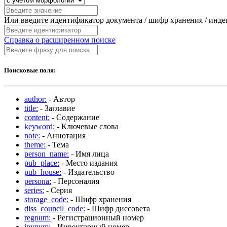
Или введите идентификатор документа / шифр хранения / инд
Справка о расширенном поиске
Поисковые поля:
author:
- Автор
title:
- Заглавие
content:
- Содержание
keyword:
- Ключевые слова
note:
- Аннотация
theme:
- Тема
person_name:
- Имя лица
pub_place:
- Место издания
pub_house:
- Издательство
persona:
- Персоналия
series:
- Серия
storage_code:
- Шифр хранения
diss_council_code:
- Шифр диссовета
regnum:
- Регистрационный номер
invnum:
- Инвентарный номер