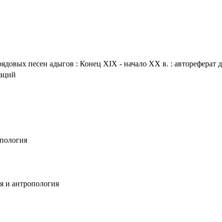
овых песен адыгов : Конец XIX - начало XX в. : автореферат дис
таций
опология
ия и антропология