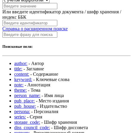
Или введите идентификатор документа / шифр хранения /
индекс ББК
Справка о расширенном поиске
Поисковые поля:
author:
- Автор
title:
- Заглавие
content:
- Содержание
keyword:
- Ключевые слова
note:
- Аннотация
theme:
- Тема
person_name:
- Имя лица
pub_place:
- Место издания
pub_house:
- Издательство
persona:
- Персоналия
series:
- Серия
storage_code:
- Шифр хранения
diss_council_code:
- Шифр диссовета
regnum:
- Регистрационный номер