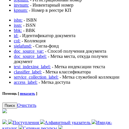
invnum:
- Инвентарный номер
kpnum:
- Номер в реестре КП
isbn:
- ISBN
issn:
- ISSN
bbk:
- BBK
id:
- Идентификатор документа
col:
- Коллекция
siglafund:
- Сигла-фонд
doc_source_var:
- Способ получения документа
doc_source_label:
- Метка места, откуда получен
документ
text_indexing_label:
- Метка индексации текста
classifier_label:
- Метка классификатора
service_collection_label:
- Метка служебной коллекции
access_label:
- Метка доступа
Помощь [
показать
]
Очистить
Поиск
Поступления
Алфавитный указатель
Имидж-
каталог
Сетевые ресурсы