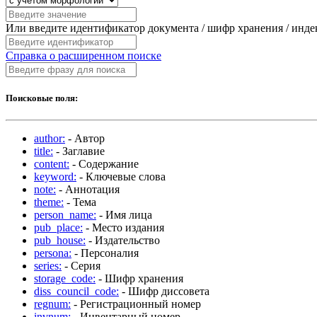
Или введите идентификатор документа / шифр хранения / инд
Справка о расширенном поиске
Поисковые поля:
author:
- Автор
title:
- Заглавие
content:
- Содержание
keyword:
- Ключевые слова
note:
- Аннотация
theme:
- Тема
person_name:
- Имя лица
pub_place:
- Место издания
pub_house:
- Издательство
persona:
- Персоналия
series:
- Серия
storage_code:
- Шифр хранения
diss_council_code:
- Шифр диссовета
regnum:
- Регистрационный номер
invnum:
- Инвентарный номер