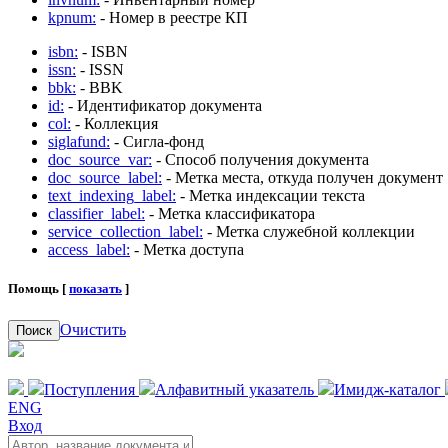
kpnum:
- Номер в реестре КП
isbn:
- ISBN
issn:
- ISSN
bbk:
- BBK
id:
- Идентификатор документа
col:
- Коллекция
siglafund:
- Сигла-фонд
doc_source_var:
- Способ получения документа
doc_source_label:
- Метка места, откуда получен документ
text_indexing_label:
- Метка индексации текста
classifier_label:
- Метка классификатора
service_collection_label:
- Метка служебной коллекции
access_label:
- Метка доступа
Помощь [
показать
]
Очистить
Поиск
Поступления
Алфавитный указатель
Имидж-каталог
ENG
Вход