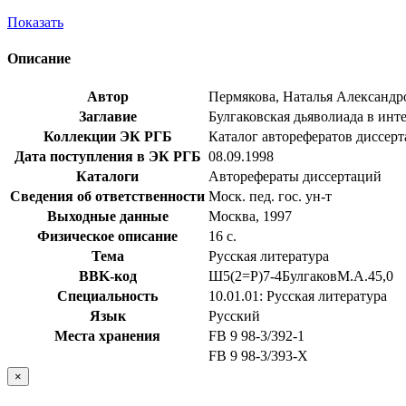
Показать
Описание
Автор
Пермякова, Наталья Александр
Заглавие
Булгаковская дьяволиада в инте
Коллекции ЭК РГБ
Каталог авторефератов диссер
Дата поступления в ЭК РГБ
08.09.1998
Каталоги
Авторефераты диссертаций
Сведения об ответственности
Моск. пед. гос. ун-т
Выходные данные
Москва, 1997
Физическое описание
16 с.
Тема
Русская литература
BBK-код
Ш5(2=Р)7-4БулгаковМ.А.45,0
Специальность
10.01.01: Русская литература
Язык
Русский
Места хранения
FB 9 98-3/392-1
FB 9 98-3/393-X
×