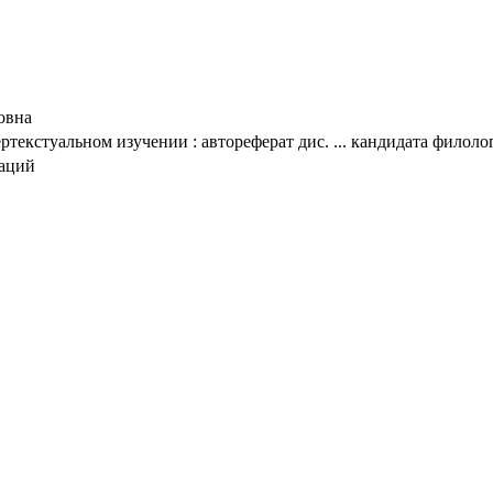
овна
ртекстуальном изучении : автореферат дис. ... кандидата филолог
таций