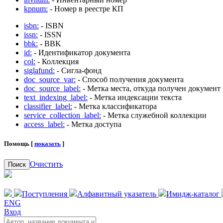
kpnum:
- Номер в реестре КП
isbn:
- ISBN
issn:
- ISSN
bbk:
- BBK
id:
- Идентификатор документа
col:
- Коллекция
siglafund:
- Сигла-фонд
doc_source_var:
- Способ получения документа
doc_source_label:
- Метка места, откуда получен документ
text_indexing_label:
- Метка индексации текста
classifier_label:
- Метка классификатора
service_collection_label:
- Метка служебной коллекции
access_label:
- Метка доступа
Помощь [
показать
]
Очистить
Поиск
Поступления
Алфавитный указатель
Имидж-каталог
ENG
Вход