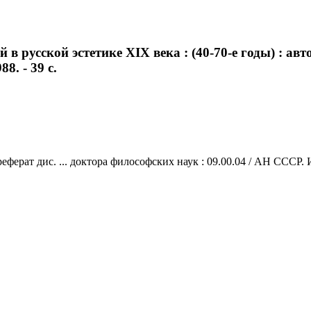
в русской эстетике XIX века : (40-70-е годы) : авт
8. - 39 с.
реферат дис. ... доктора философских наук : 09.00.04 / АН СССР. 