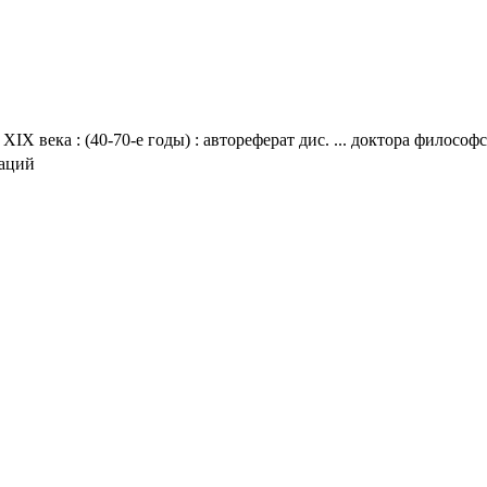
XIX века : (40-70-е годы) : автореферат дис. ... доктора философс
таций