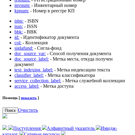
invnum:
- Инвентарный номер
kpnum:
- Номер в реестре КП
isbn:
- ISBN
issn:
- ISSN
bbk:
- BBK
id:
- Идентификатор документа
col:
- Коллекция
siglafund:
- Сигла-фонд
doc_source_var:
- Способ получения документа
doc_source_label:
- Метка места, откуда получен
документ
text_indexing_label:
- Метка индексации текста
classifier_label:
- Метка классификатора
service_collection_label:
- Метка служебной коллекции
access_label:
- Метка доступа
Помощь [
показать
]
Очистить
Поиск
Поступления
Алфавитный указатель
Имидж-
каталог
Сетевые ресурсы