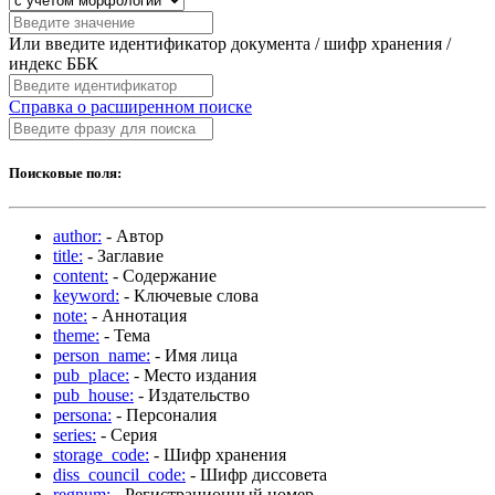
Или введите идентификатор документа / шифр хранения /
индекс ББК
Справка о расширенном поиске
Поисковые поля:
author:
- Автор
title:
- Заглавие
content:
- Содержание
keyword:
- Ключевые слова
note:
- Аннотация
theme:
- Тема
person_name:
- Имя лица
pub_place:
- Место издания
pub_house:
- Издательство
persona:
- Персоналия
series:
- Серия
storage_code:
- Шифр хранения
diss_council_code:
- Шифр диссовета
regnum:
- Регистрационный номер