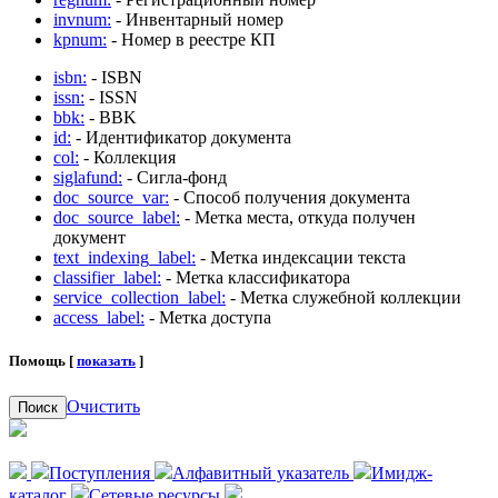
invnum:
- Инвентарный номер
kpnum:
- Номер в реестре КП
isbn:
- ISBN
issn:
- ISSN
bbk:
- BBK
id:
- Идентификатор документа
col:
- Коллекция
siglafund:
- Сигла-фонд
doc_source_var:
- Способ получения документа
doc_source_label:
- Метка места, откуда получен
документ
text_indexing_label:
- Метка индексации текста
classifier_label:
- Метка классификатора
service_collection_label:
- Метка служебной коллекции
access_label:
- Метка доступа
Помощь [
показать
]
Очистить
Поиск
Поступления
Алфавитный указатель
Имидж-
каталог
Сетевые ресурсы