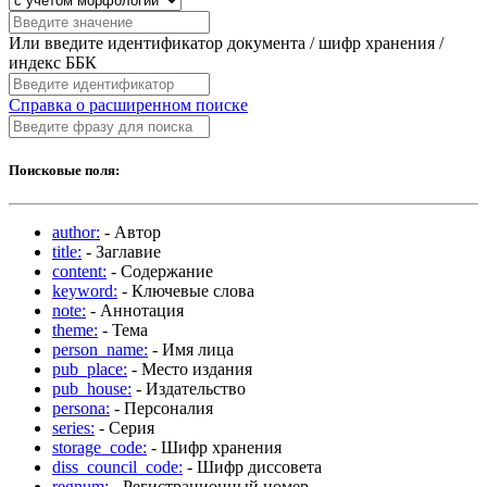
Или введите идентификатор документа / шифр хранения /
индекс ББК
Справка о расширенном поиске
Поисковые поля:
author:
- Автор
title:
- Заглавие
content:
- Содержание
keyword:
- Ключевые слова
note:
- Аннотация
theme:
- Тема
person_name:
- Имя лица
pub_place:
- Место издания
pub_house:
- Издательство
persona:
- Персоналия
series:
- Серия
storage_code:
- Шифр хранения
diss_council_code:
- Шифр диссовета
regnum:
- Регистрационный номер