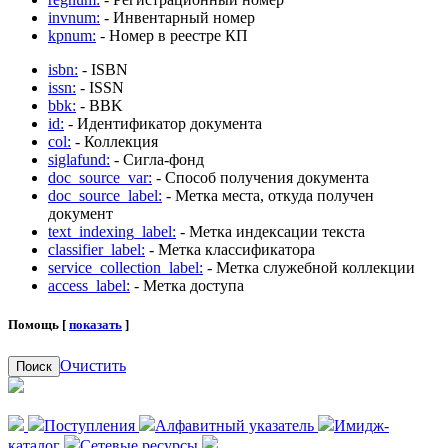
invnum:
- Инвентарный номер
kpnum:
- Номер в реестре КП
isbn:
- ISBN
issn:
- ISSN
bbk:
- BBK
id:
- Идентификатор документа
col:
- Коллекция
siglafund:
- Сигла-фонд
doc_source_var:
- Способ получения документа
doc_source_label:
- Метка места, откуда получен
документ
text_indexing_label:
- Метка индексации текста
classifier_label:
- Метка классификатора
service_collection_label:
- Метка служебной коллекции
access_label:
- Метка доступа
Помощь [
показать
]
Очистить
Поиск
Поступления
Алфавитный указатель
Имидж-
каталог
Сетевые ресурсы