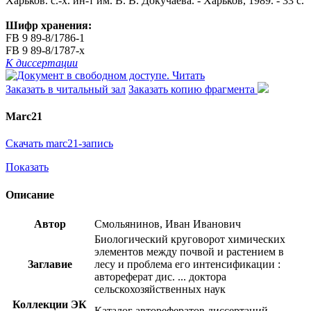
Харьков. с.-х. ин-т им. В. В. Докучаева. - Харьков, 1989. - 33 с.
Шифр хранения:
FB 9 89-8/1786-1
FB 9 89-8/1787-x
К диссертации
Читать
Заказать в читальный зал
Заказать копию фрагмента
Marc21
Скачать marc21-запись
Показать
Описание
Автор
Смольянинов, Иван Иванович
Биологический круговорот химических
элементов между почвой и растением в
Заглавие
лесу и проблема его интенсификации :
автореферат дис. ... доктора
сельскохозяйственных наук
Коллекции ЭК
Каталог авторефератов диссертаций