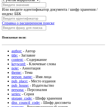
Или введите идентификатор документа / шифр хранения /
индекс ББК
Справка о расширенном поиске
Поисковые поля:
author:
- Автор
title:
- Заглавие
content:
- Содержание
keyword:
- Ключевые слова
note:
- Аннотация
theme:
- Тема
person_name:
- Имя лица
pub_place:
- Место издания
pub_house:
- Издательство
persona:
- Персоналия
series:
- Серия
storage_code:
- Шифр хранения
diss_council_code:
- Шифр диссовета
regnum:
- Регистрационный номер