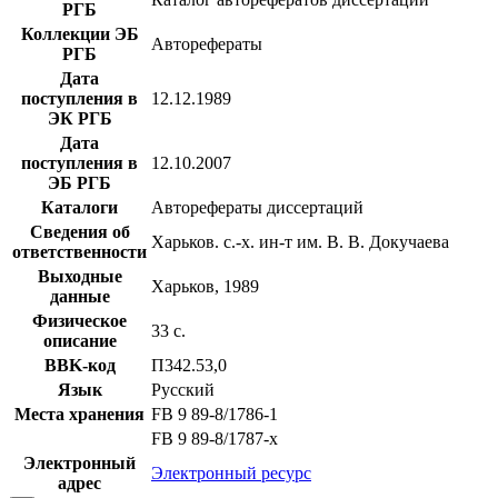
РГБ
Коллекции ЭБ
Авторефераты
РГБ
Дата
поступления в
12.12.1989
ЭК РГБ
Дата
поступления в
12.10.2007
ЭБ РГБ
Каталоги
Авторефераты диссертаций
Сведения об
Харьков. с.-х. ин-т им. В. В. Докучаева
ответственности
Выходные
Харьков, 1989
данные
Физическое
33 с.
описание
BBK-код
П342.53,0
Язык
Русский
Места хранения
FB 9 89-8/1786-1
FB 9 89-8/1787-x
Электронный
Электронный ресурс
адрес