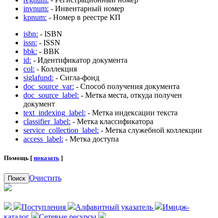
invnum:
- Инвентарный номер
kpnum:
- Номер в реестре КП
isbn:
- ISBN
issn:
- ISSN
bbk:
- BBK
id:
- Идентификатор документа
col:
- Коллекция
siglafund:
- Сигла-фонд
doc_source_var:
- Способ получения документа
doc_source_label:
- Метка места, откуда получен
документ
text_indexing_label:
- Метка индексации текста
classifier_label:
- Метка классификатора
service_collection_label:
- Метка служебной коллекции
access_label:
- Метка доступа
Помощь [
показать
]
Очистить
Поиск
Поступления
Алфавитный указатель
Имидж-
каталог
Сетевые ресурсы