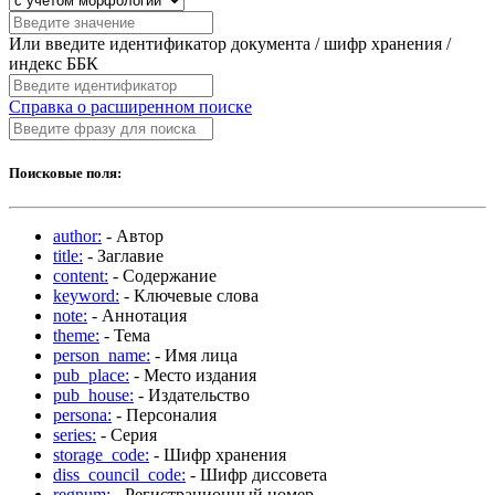
Или введите идентификатор документа / шифр хранения /
индекс ББК
Справка о расширенном поиске
Поисковые поля:
author:
- Автор
title:
- Заглавие
content:
- Содержание
keyword:
- Ключевые слова
note:
- Аннотация
theme:
- Тема
person_name:
- Имя лица
pub_place:
- Место издания
pub_house:
- Издательство
persona:
- Персоналия
series:
- Серия
storage_code:
- Шифр хранения
diss_council_code:
- Шифр диссовета
regnum:
- Регистрационный номер