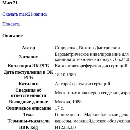
Marc21
Скачать marc21-запись
Показать
Описание
Автор
Сидоренко, Виктор Дмитриевич
Барометрическое нивелирование для в
Заглавие
кандидата технических наук : 05.24.0
Коллекции ЭК РГБ
Каталог авторефератов диссертаций
Дата поступления в ЭК
18.10.1989
РГБ
Каталоги
Авторефераты диссертаций
Сведения об
Моск. ин-т инженеров геодезии, аэр
ответственности
Выходные данные
Москва, 1988
Физическое описание
17 с.
Тема
Горное дело -- Маркшейдерское дело.
Термины-указатели
карьеры, маркшейдерское обслужива
BBK-код
И122.3,3,0