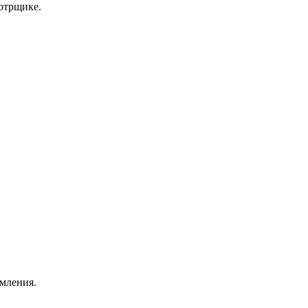
отрщике.
омления.