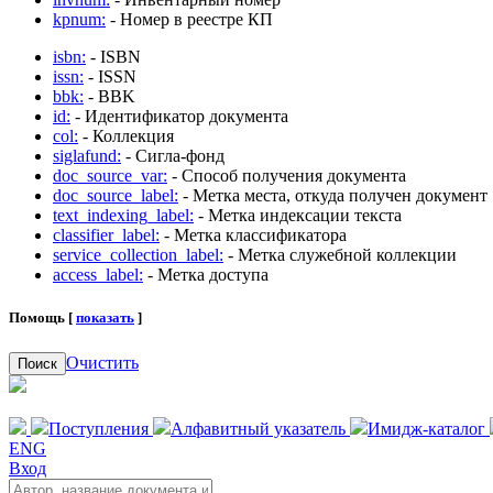
kpnum:
- Номер в реестре КП
isbn:
- ISBN
issn:
- ISSN
bbk:
- BBK
id:
- Идентификатор документа
col:
- Коллекция
siglafund:
- Сигла-фонд
doc_source_var:
- Способ получения документа
doc_source_label:
- Метка места, откуда получен документ
text_indexing_label:
- Метка индексации текста
classifier_label:
- Метка классификатора
service_collection_label:
- Метка служебной коллекции
access_label:
- Метка доступа
Помощь [
показать
]
Очистить
Поиск
Поступления
Алфавитный указатель
Имидж-каталог
ENG
Вход