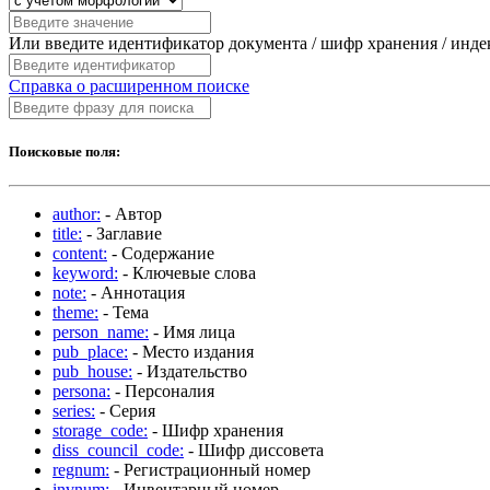
Или введите идентификатор документа / шифр хранения / инд
Справка о расширенном поиске
Поисковые поля:
author:
- Автор
title:
- Заглавие
content:
- Содержание
keyword:
- Ключевые слова
note:
- Аннотация
theme:
- Тема
person_name:
- Имя лица
pub_place:
- Место издания
pub_house:
- Издательство
persona:
- Персоналия
series:
- Серия
storage_code:
- Шифр хранения
diss_council_code:
- Шифр диссовета
regnum:
- Регистрационный номер
invnum:
- Инвентарный номер