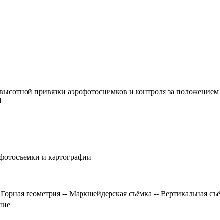
ысотной привязки аэрофотоснимков и контроля за положением ра
1
офотосъемки и картографии
 Горная геометрия -- Маркшейдерская съёмка -- Вертикальная съ
ние