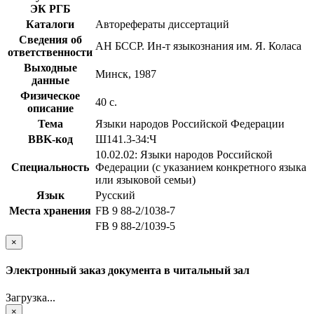
ЭК РГБ
Каталоги
Авторефераты диссертаций
Сведения об
АН БССР. Ин-т языкознания им. Я. Коласа
ответственности
Выходные
Минск, 1987
данные
Физическое
40 с.
описание
Тема
Языки народов Российской Федерации
BBK-код
Ш141.3-34:Ч
10.02.02: Языки народов Российской
Специальность
Федерации (с указанием конкретного языка
или языковой семьи)
Язык
Русский
Места хранения
FB 9 88-2/1038-7
FB 9 88-2/1039-5
×
Электронный заказ документа в читальный зал
Загрузка...
×