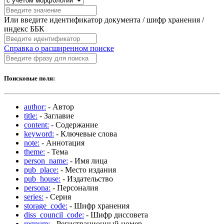
Или введите идентификатор документа / шифр хранения /
индекс ББК
Справка о расширенном поиске
Поисковые поля:
author:
- Автор
title:
- Заглавие
content:
- Содержание
keyword:
- Ключевые слова
note:
- Аннотация
theme:
- Тема
person_name:
- Имя лица
pub_place:
- Место издания
pub_house:
- Издательство
persona:
- Персоналия
series:
- Серия
storage_code:
- Шифр хранения
diss_council_code:
- Шифр диссовета
regnum:
- Регистрационный номер