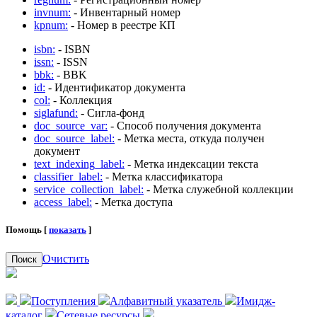
invnum:
- Инвентарный номер
kpnum:
- Номер в реестре КП
isbn:
- ISBN
issn:
- ISSN
bbk:
- BBK
id:
- Идентификатор документа
col:
- Коллекция
siglafund:
- Сигла-фонд
doc_source_var:
- Способ получения документа
doc_source_label:
- Метка места, откуда получен
документ
text_indexing_label:
- Метка индексации текста
classifier_label:
- Метка классификатора
service_collection_label:
- Метка служебной коллекции
access_label:
- Метка доступа
Помощь [
показать
]
Очистить
Поиск
Поступления
Алфавитный указатель
Имидж-
каталог
Сетевые ресурсы