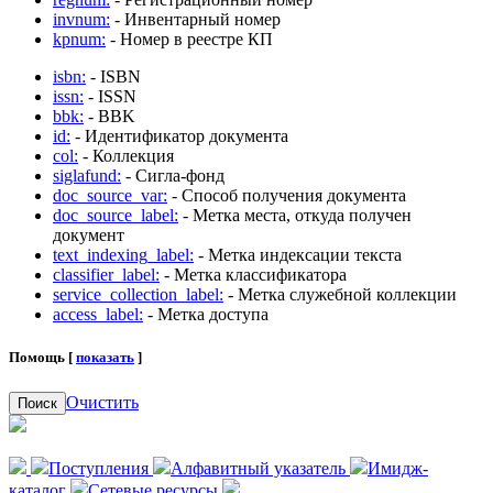
invnum:
- Инвентарный номер
kpnum:
- Номер в реестре КП
isbn:
- ISBN
issn:
- ISSN
bbk:
- BBK
id:
- Идентификатор документа
col:
- Коллекция
siglafund:
- Сигла-фонд
doc_source_var:
- Способ получения документа
doc_source_label:
- Метка места, откуда получен
документ
text_indexing_label:
- Метка индексации текста
classifier_label:
- Метка классификатора
service_collection_label:
- Метка служебной коллекции
access_label:
- Метка доступа
Помощь [
показать
]
Очистить
Поиск
Поступления
Алфавитный указатель
Имидж-
каталог
Сетевые ресурсы