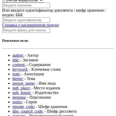
Или введите идентификатор документа / шифр хранения /
индекс ББК
Справка о расширенном поиске
Поисковые поля:
author:
- Автор
title:
- Заглавие
content:
- Содержание
keyword:
- Ключевые слова
note:
- Аннотация
theme:
- Тема
person_name:
- Имя лица
pub_place:
- Место издания
pub_house:
- Издательство
persona:
- Персоналия
series:
- Серия
storage_code:
- Шифр хранения
diss_council_code:
- Шифр диссовета
regnum:
- Регистрационный номер