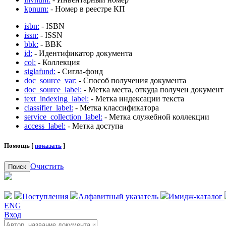
kpnum:
- Номер в реестре КП
isbn:
- ISBN
issn:
- ISSN
bbk:
- BBK
id:
- Идентификатор документа
col:
- Коллекция
siglafund:
- Сигла-фонд
doc_source_var:
- Способ получения документа
doc_source_label:
- Метка места, откуда получен документ
text_indexing_label:
- Метка индексации текста
classifier_label:
- Метка классификатора
service_collection_label:
- Метка служебной коллекции
access_label:
- Метка доступа
Помощь [
показать
]
Очистить
Поиск
Поступления
Алфавитный указатель
Имидж-каталог
ENG
Вход