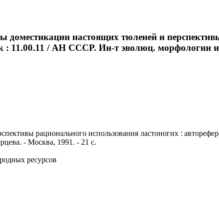
ы доместикации настоящих тюленей и перспективы
к : 11.00.11 / АН СССР. Ин-т эволюц. морфологии и
ективы рационального использования ластоногих : автореферат д
ева. - Москва, 1991. - 21 с.
родных ресурсов