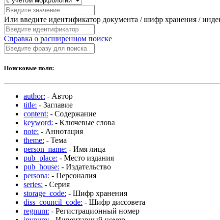
Или введите идентификатор документа / шифр хранения / инд
Справка о расширенном поиске
Поисковые поля:
author:
- Автор
title:
- Заглавие
content:
- Содержание
keyword:
- Ключевые слова
note:
- Аннотация
theme:
- Тема
person_name:
- Имя лица
pub_place:
- Место издания
pub_house:
- Издательство
persona:
- Персоналия
series:
- Серия
storage_code:
- Шифр хранения
diss_council_code:
- Шифр диссовета
regnum:
- Регистрационный номер
invnum:
- Инвентарный номер