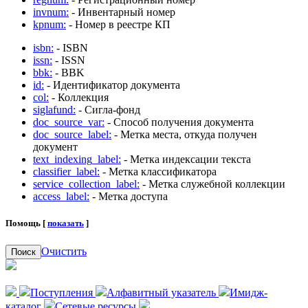
invnum:
- Инвентарный номер
kpnum:
- Номер в реестре КП
isbn:
- ISBN
issn:
- ISSN
bbk:
- BBK
id:
- Идентификатор документа
col:
- Коллекция
siglafund:
- Сигла-фонд
doc_source_var:
- Способ получения документа
doc_source_label:
- Метка места, откуда получен
документ
text_indexing_label:
- Метка индексации текста
classifier_label:
- Метка классификатора
service_collection_label:
- Метка служебной коллекции
access_label:
- Метка доступа
Помощь [
показать
]
Очистить
Поиск
Поступления
Алфавитный указатель
Имидж-
каталог
Сетевые ресурсы