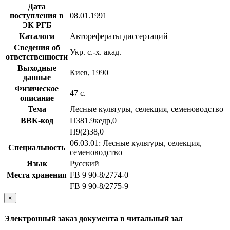
Дата
поступления в
08.01.1991
ЭК РГБ
Каталоги
Авторефераты диссертаций
Сведения об
Укр. с.-х. акад.
ответственности
Выходные
Киев, 1990
данные
Физическое
47 с.
описание
Тема
Лесные культуры, селекция, семеноводство
BBK-код
П381.9кедр,0
П9(2)38,0
06.03.01: Лесные культуры, селекция,
Специальность
семеноводство
Язык
Русский
Места хранения
FB 9 90-8/2774-0
FB 9 90-8/2775-9
×
Электронный заказ документа в читальный зал