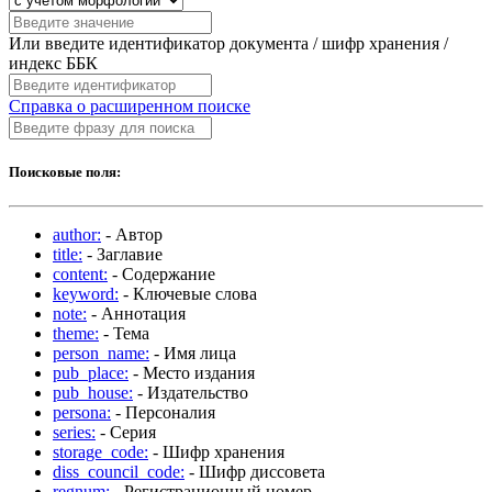
Или введите идентификатор документа / шифр хранения /
индекс ББК
Справка о расширенном поиске
Поисковые поля:
author:
- Автор
title:
- Заглавие
content:
- Содержание
keyword:
- Ключевые слова
note:
- Аннотация
theme:
- Тема
person_name:
- Имя лица
pub_place:
- Место издания
pub_house:
- Издательство
persona:
- Персоналия
series:
- Серия
storage_code:
- Шифр хранения
diss_council_code:
- Шифр диссовета
regnum:
- Регистрационный номер