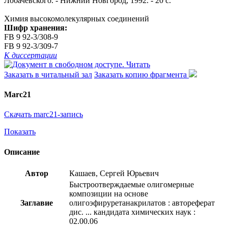
Лобачевского. - Нижний Новгород, 1992. - 20 с.
Химия высокомолекулярных соединений
Шифр хранения:
FB 9 92-3/308-9
FB 9 92-3/309-7
К диссертации
Читать
Заказать в читальный зал
Заказать копию фрагмента
Marc21
Скачать marc21-запись
Показать
Описание
Автор
Кашаев, Сергей Юрьевич
Быстроотверждаемые олигомерные
композиции на основе
Заглавие
олигоэфируретанакрилатов : автореферат
дис. ... кандидата химических наук :
02.00.06