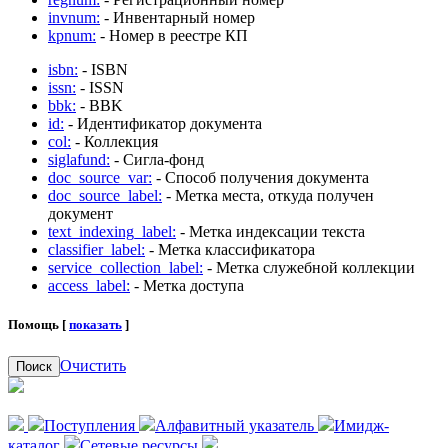
invnum:
- Инвентарный номер
kpnum:
- Номер в реестре КП
isbn:
- ISBN
issn:
- ISSN
bbk:
- BBK
id:
- Идентификатор документа
col:
- Коллекция
siglafund:
- Сигла-фонд
doc_source_var:
- Способ получения документа
doc_source_label:
- Метка места, откуда получен
документ
text_indexing_label:
- Метка индексации текста
classifier_label:
- Метка классификатора
service_collection_label:
- Метка служебной коллекции
access_label:
- Метка доступа
Помощь [
показать
]
Очистить
Поиск
Поступления
Алфавитный указатель
Имидж-
каталог
Сетевые ресурсы