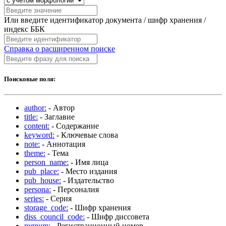
Или введите идентификатор документа / шифр хранения /
индекс ББК
Справка о расширенном поиске
Поисковые поля:
author:
- Автор
title:
- Заглавие
content:
- Содержание
keyword:
- Ключевые слова
note:
- Аннотация
theme:
- Тема
person_name:
- Имя лица
pub_place:
- Место издания
pub_house:
- Издательство
persona:
- Персоналия
series:
- Серия
storage_code:
- Шифр хранения
diss_council_code:
- Шифр диссовета
regnum:
- Регистрационный номер