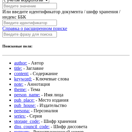
Или введите идентификатор документа / шифр хранения /
индекс ББК
Справка о расширенном поиске
Поисковые поля:
author:
- Автор
title:
- Заглавие
content:
- Содержание
keyword:
- Ключевые слова
note:
- Аннотация
theme:
- Тема
person_name:
- Имя лица
pub_place:
- Место издания
pub_house:
- Издательство
persona:
- Персоналия
series:
- Серия
storage_code:
- Шифр хранения
diss_council_code:
- Шифр диссовета
regnum:
- Регистрационный номер