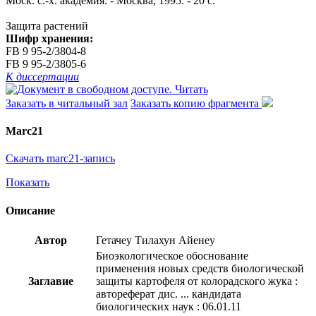
Моск. с.-х. академия. - Москва, 1995. - 20 с.
Защита растений
Шифр хранения:
FB 9 95-2/3804-8
FB 9 95-2/3805-6
К диссертации
Читать
Заказать в читальный зал
Заказать копию фрагмента
Marc21
Скачать marc21-запись
Показать
Описание
Автор
Гетачеу Тилахун Айенеу
Биоэкологическое обоснование
применения новых средств биологической
Заглавие
защиты картофеля от колорадского жука :
автореферат дис. ... кандидата
биологических наук : 06.01.11