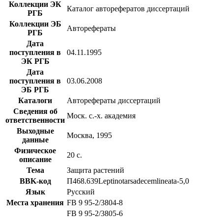
Коллекции ЭК
Каталог авторефератов диссертаций
РГБ
Коллекции ЭБ
Авторефераты
РГБ
Дата
поступления в
04.11.1995
ЭК РГБ
Дата
поступления в
03.06.2008
ЭБ РГБ
Каталоги
Авторефераты диссертаций
Сведения об
Моск. с.-х. академия
ответственности
Выходные
Москва, 1995
данные
Физическое
20 с.
описание
Тема
Защита растений
BBK-код
П468.639Leptinotarsadecemlineata-5,0
Язык
Русский
Места хранения
FB 9 95-2/3804-8
FB 9 95-2/3805-6