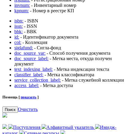
invnum:
- Инвентарный номер
kpnum:
- Номер в реестре КП
isbn:
- ISBN
issn:
- ISSN
bbk:
- BBK
id:
- Идентификатор документа
col:
- Коллекция
siglafund:
- Сигла-фонд
doc_source_var:
- Способ получения документа
doc_source_label:
- Метка места, откуда получен
документ
text_indexing_label:
- Метка индексации текста
classifier_label:
- Метка классификатора
service_collection_label:
- Метка служебной коллекции
access_label:
- Метка доступа
Помощь [
показать
]
Очистить
Поиск
Поступления
Алфавитный указатель
Имидж-
каталог
Сетевые ресурсы