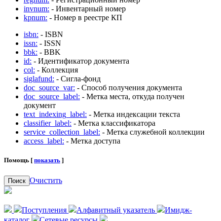
invnum:
- Инвентарный номер
kpnum:
- Номер в реестре КП
isbn:
- ISBN
issn:
- ISSN
bbk:
- BBK
id:
- Идентификатор документа
col:
- Коллекция
siglafund:
- Сигла-фонд
doc_source_var:
- Способ получения документа
doc_source_label:
- Метка места, откуда получен
документ
text_indexing_label:
- Метка индексации текста
classifier_label:
- Метка классификатора
service_collection_label:
- Метка служебной коллекции
access_label:
- Метка доступа
Помощь [
показать
]
Очистить
Поиск
Поступления
Алфавитный указатель
Имидж-
каталог
Сетевые ресурсы