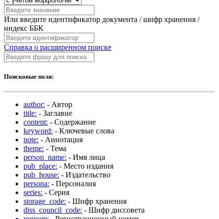
Или введите идентификатор документа / шифр хранения /
индекс ББК
Справка о расширенном поиске
Поисковые поля:
author:
- Автор
title:
- Заглавие
content:
- Содержание
keyword:
- Ключевые слова
note:
- Аннотация
theme:
- Тема
person_name:
- Имя лица
pub_place:
- Место издания
pub_house:
- Издательство
persona:
- Персоналия
series:
- Серия
storage_code:
- Шифр хранения
diss_council_code:
- Шифр диссовета
regnum:
- Регистрационный номер